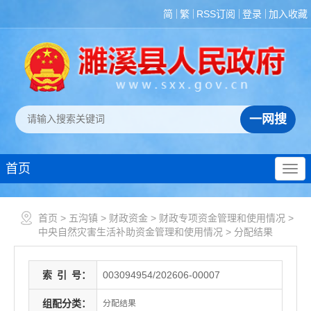
简
繁
RSS订阅
登录
加入收藏
首页
首页
>
五沟镇
>
财政资金
>
财政专项资金管理和使用情况
>
中央自然灾害生活补助资金管理和使用情况
>
分配结果
索
引
号：
003094954/202606-00007
组配分类：
分配结果