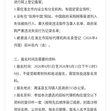
进行网上登记备案
；
3.需在淮北市内设立有分支机构，有固定营业场所；
4.没有在“信用中国”网站、中国政府采购网等渠道列入
失信被执行人、重大税收违法案件当事人名单、政府采
购严重违法失信行为记录名单
；
5
.
被邀请人在
淮北市招标代理机构名录登记
（
2026年
4
月版
）前
40名内（含）。
三、报名时间及需要的资料
1.报名时间：202
6
年
6
月
5
日至
202
6
年
6
月
11
日
下
午
1
5
时
3
0分
，不接受邮寄材料和电话报名，需现场投送报名资
料。
2.报名地点：濉溪县五沟镇人民政府315办公室。
3
.报名资料：参加本次遴选的招标代理机构应提交以下
资料的复印件一套（按照先后顺序装订成册，封面注明
项目名称、公司名称、报名日期等，联系人名字及联系