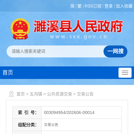
简
繁
RSS订阅
登录
加入收藏
首页
首页
>
五沟镇
>
公共资源交易
>
交易公告
索
引
号：
003094954/202606-00014
组配分类：
交易公告