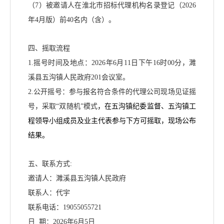
（
7）
被邀请人在
淮北市招标代理机构名录登记
（
2026
年
4
月版
）前
40名内（含）。
四、摇取流程
1.摇号时间及地点：2026年6月11日下午16时00分，濉
溪县五沟镇人民政府201会议室。
2.公开摇号：参与报名符合条件的代理公司现场见证摇
号，采取“双随机”模式
，
在五沟镇纪委监督、五沟镇工
程领导小组成员及业主代表参与下方可摇取，
现场公布
结果。
五、联系方式
:
邀请人：濉溪县五沟镇人民政府
联系人：代宇
联系电话：
19055055721
日
期：
202
6
年
6
月
5
日