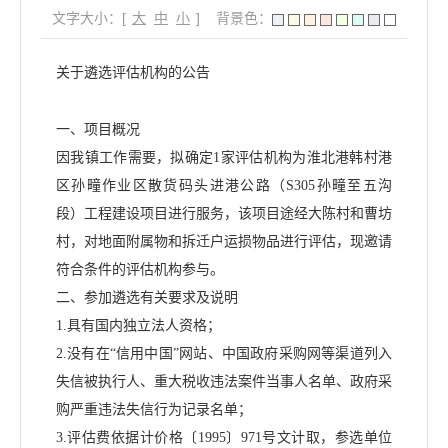
文字大小：[
大
中
小
]
背景色：
关于遴选评估机构的公告
一、项目概况
因我镇工作需要，拟确定
1
家评估机构为
淮北港韩村港
区孙疃作业区散货码头进港公路（
S305孙疃至五沟
段）工程建设项目进行服务，该项目
途经大陈村和曹坊
村，对地面附属物和拆迁户运损物品进行评估，现邀请
符合条件的评估机构参与。
二、参加遴选有关要求及说明
1.
具有国内独立法人资格；
2.
没有在
“
信用中国
”
网站、中国政府采购网等渠道列入
失信被执行人、重大税收违法案件当事人名单、政府采
购严重违法失信行为记录名单；
3.
评估费依据计价格〔
1995
〕
971
号文计取，参选单位