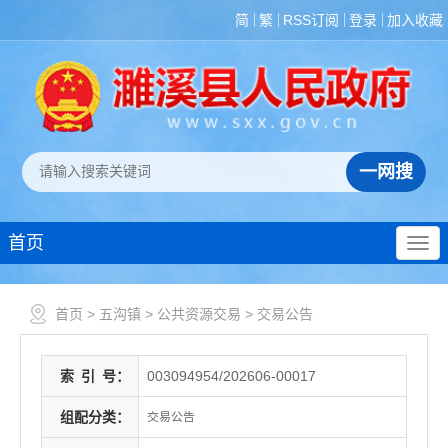
简
繁
RSS订阅
登录
加入收藏
首页
首页
>
五沟镇
>
公共资源交易
>
交易公告
索
引
号：
003094954/202606-00017
组配分类：
交易公告