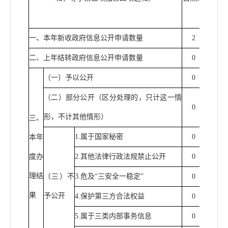
企业
一、本年新收政府信息公开申请数量
2
0
二、上年结转政府信息公开申请数量
0
0
（一）予以公开
0
0
（二）部分公开（区分处理的，只计这一情
0
0
形，不计其他情形）
三、
1.
属于国家秘密
0
0
本年
度办
2.
其他法律行政法规禁止公开
0
0
理结
（三）不
3.
危及
“
三安全一稳定
”
0
0
果
予公开
4.
保护第三方合法权益
0
0
5.
属于三类内部事务信息
0
0