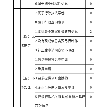
6.
属于四类过程性信息
0
0
7.
属于行政执法案卷
0
0
8.
属于行政查询事项
0
0
1.
本机关不掌握相关政府信息
2
0
（四）无
2.
没有现成信息需要另行制作
0
0
法提供
3.
补正后申请内容仍不明确
0
0
1.
信访举报投诉类申请
0
0
2.
重复申请
0
0
（五）不
3.
要求提供公开出版物
0
0
予处理
4.
无正当理由大量反复申请
0
0
5.
要求行政机关确认或重新出具已
0
0
获取信息