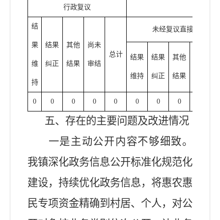
行政复议
结
未经复议直接起诉
果
结果
其他
尚未
总计
结果
结果
其他
尚未
维
纠正
结果
审结
维持
纠正
结果
审结
持
0
0
0
0
0
0
0
0
0
五、存在的主要问题及改进情况
一是主动公开内容不够细致。
我镇
深化政务信息公开标准化规范化
建设，持续优化政务信息，将惠农惠
民专项资金精确到村居、个人，对公