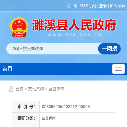
简
繁
RSS订阅
登录
加入收藏
首页
首页
>
双堆集镇
>
监督保障
索
引
号：
003095236/202412-00008
组配分类：
监督保障