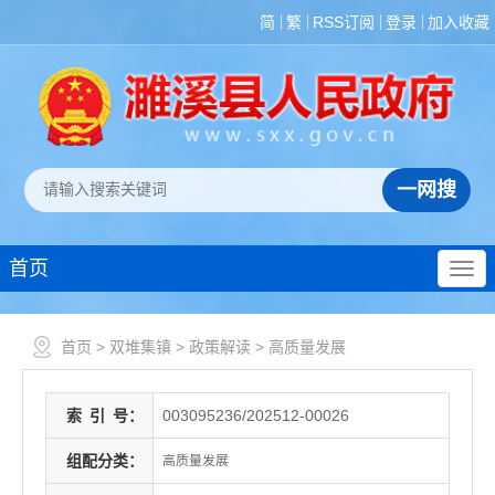
简
繁
RSS订阅
登录
加入收藏
首页
首页
>
双堆集镇
>
政策解读
>
高质量发展
索
引
号：
003095236/202512-00026
组配分类：
高质量发展