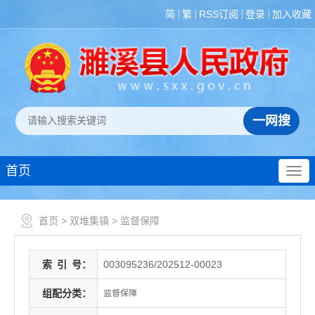
简
繁
RSS订阅
登录
加入收藏
首页
首页
>
双堆集镇
>
监督保障
索
引
号：
003095236/202512-00023
组配分类：
监督保障