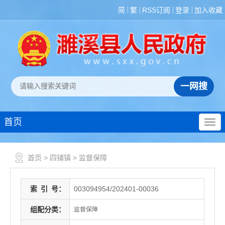
简
繁
RSS订阅
登录
加入收藏
首页
首页
>
四铺镇
>
监督保障
索
引
号：
003094954/202401-00036
组配分类：
监督保障