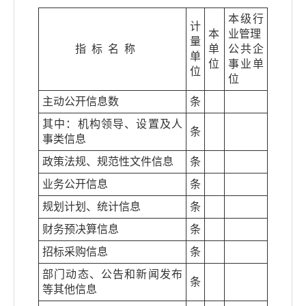
本级行
计
本
业管理
量
指 标 名 称
单
公共企
单
位
事业单
位
位
主动公开信息数
条
其中：机构领导、设置及人
条
事类信息
政策法规、规范性文件信息
条
业务公开信息
条
规划计划、统计信息
条
财务预决算信息
条
招标采购信息
条
部门动态、公告和新闻发布
条
等其他信息