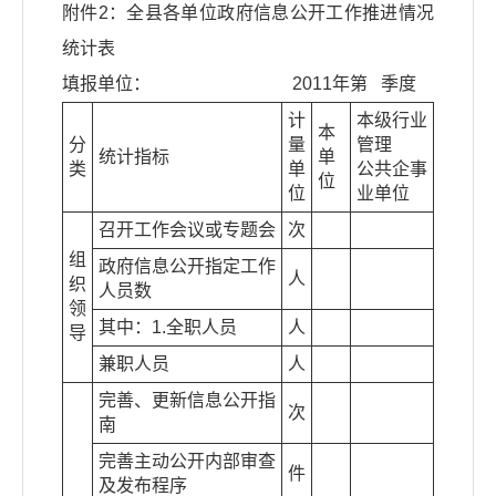
附件2：全县各单位政府信息公开工作推进情况
统计表
填报单位： 2011年第 季度
计
本级行业
本
分
量
管理
统计指标
单
类
单
公共企事
位
位
业单位
召开工作会议或专题会
次
组
政府信息公开指定工作
人
织
人员数
领
其中：1.全职人员
人
导
兼职人员
人
完善、更新信息公开指
次
南
完善主动公开内部审查
件
及发布程序