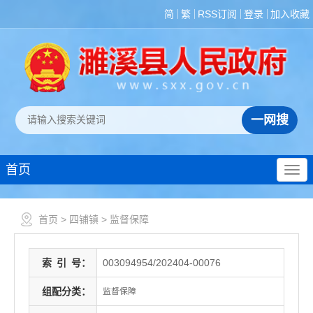
简
繁
RSS订阅
登录
加入收藏
首页
首页
>
四铺镇
>
监督保障
索
引
号：
003094954/202404-00076
组配分类：
监督保障