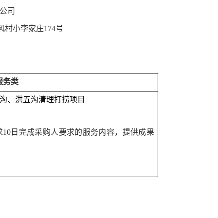
公司
风村小李家庄
174号
服务
类
沟、洪五沟清理打捞项目
求
10日完成采购人要求的服务内容，提供成果