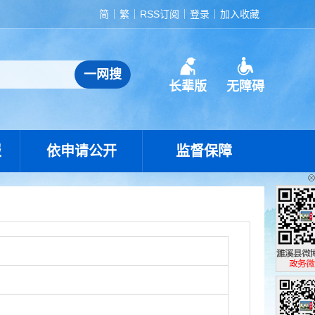
简
繁
RSS订阅
登录
加入收藏
长辈版
无障碍
报
依申请公开
监督保障
濉溪县政
政务微博