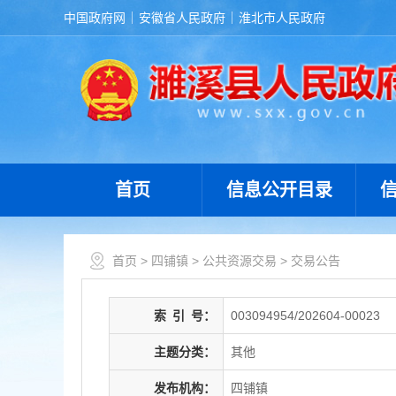
中国政府网
安徽省人民政府
淮北市人民政府
首页
信息公开目录
首页
>
四铺镇
>
公共资源交易
>
交易公告
索
引
号：
003094954/202604-00023
主题分类：
其他
发布机构：
四铺镇