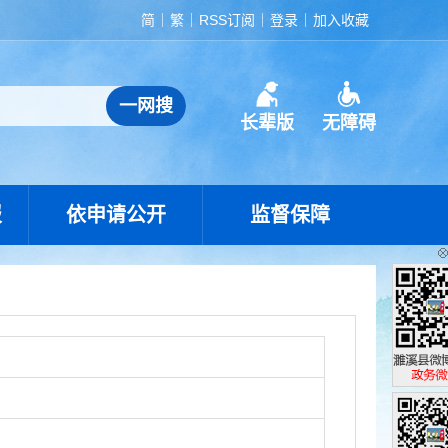
简
繁
RSS订阅
登录
加入收藏
长辈版
无障碍
报
依申请公开
监督保障
濉溪县政
政务微博