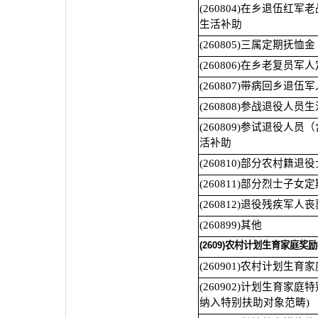
(260804)在乡退伍红
生活补助
(260805)三属定期抚恤金
(260806)在乡老复员
(260807)带病回乡退伍
(260808)参战退役人员
(260809)参试退役人
活补助
(260810)部分农村籍
(260811)部分烈士子女
(260812)退役残疾军人
(260899)其他
(2609)农村计划生育家庭奖
(260901)农村计划生
(260902)计划生育家
纳入特别扶助对象范畴)