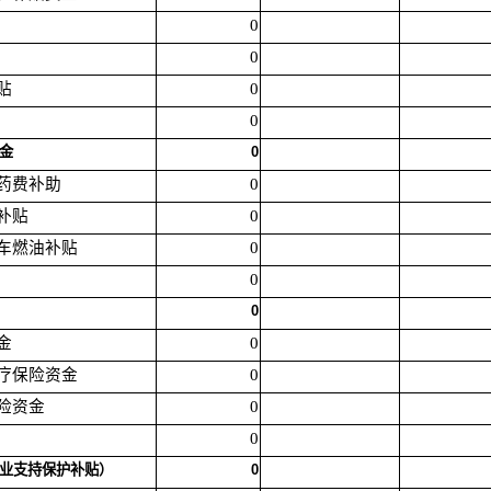
0
0
贴
0
0
资金
0
人药费补助
0
持补贴
0
椅车燃油补贴
0
0
0
金
0
医疗保险资金
0
保险资金
0
0
（农业支持保护补贴）
0