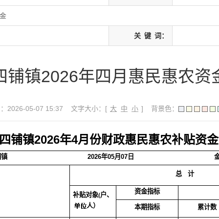
资金
关
键
词：
四铺镇2026年四月惠民惠农资
026-05-07 15:37
文字大小：[
大
中
小
]
背景色：
四铺镇2026年4月份财政惠民惠农补贴资
铺镇
2026年05月07日
总
计
资金指标
补贴对象(户、
人）
本期指标
累计数