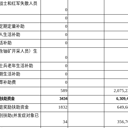
军老战士和红军失散人员
0
0
军人定期定量补助
0
军人生活补助
0
生活补助
0
员（含铀矿开采人员）生
0
退役士兵老年生活补助
0
定期生活补助
0
丧葬补助费
0
589
2,075,2
励扶助资金
3434
6,309,
育家庭奖励扶助资金
1832
649,6
庭特别扶助(并发症对象已
34
356,7