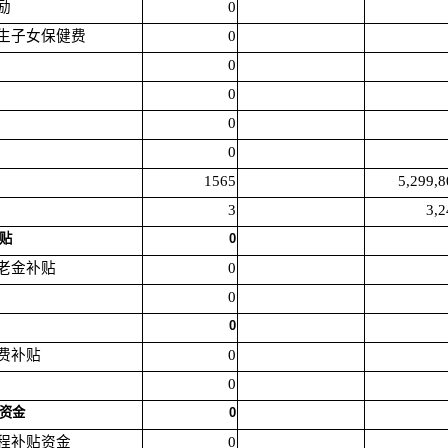
励
0
庭独生子女保健费
0
0
0
0
0
1565
5,299,8
3
3,2
补贴
0
养老金补贴
0
0
0
缴费补贴
0
0
贴资金
0
工程补贴资金
0