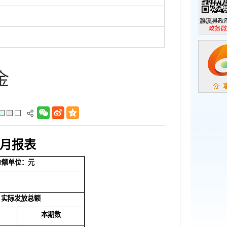
濉溪县政
政务微信
金
金月报表
金额单位：元
实际发放总额
本期数