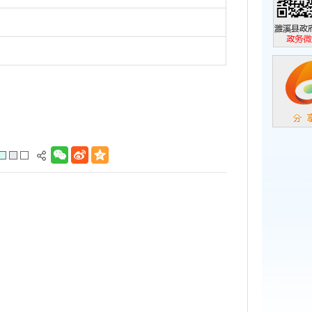
濉溪县政
政务微信