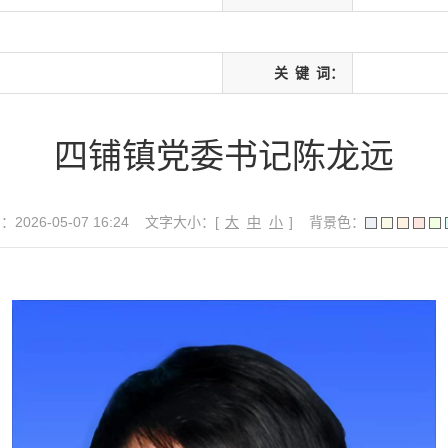
关
键
词：
四铺镇党委书记陈龙远
026-05-07 16:24
文字大小：[
大
中
小
]
背景色：