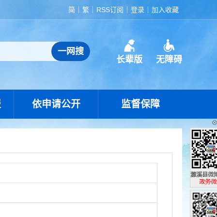
简
繁
RSS订阅
登录
加入收藏
长辈版
无障碍
报
依申请公开
监督保障
濉溪县政
政务微博