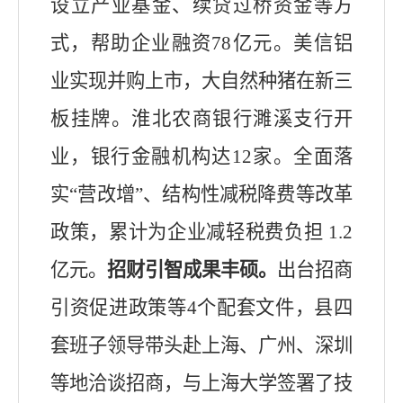
设立
产业基金、
续贷过桥资金等方
式
，帮助企业融资
78
亿元。
美信铝
业实现并
购上市，大自然种猪在新三
板挂牌。
淮北农商银行濉溪支行开
业，银行金融机构达
12
家。
全面落
实
“
营改增
”
、结构性减税降费等改革
政策，累计为企业减轻税费负担
1.2
亿元。
招财引智成果丰硕。
出台招商
引资促进政策等
4
个配套文件，县四
套班子领导带头赴上海、广州、深圳
等地洽谈招商，与上海大学签署了技