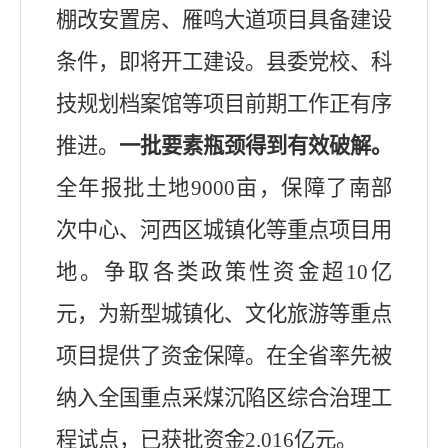
棚改安置房、
雁鸣大道项目
具备建设
条件，即将开工建设。
县委党校、科
技规划档案馆等项目前期工作
正
有序
推进。
一批要素瓶颈得到有效破解。
全年报批土地
9000
亩，保障了南部
次中心、河西区城镇化等重点项目用
地。争取各类政策性资金
超
10
亿
元，为新型城镇化、文化旅游等重点
项目提供了资金保障。
在全省率先被
纳入
全
国重点采煤沉陷区综合治理
工
程试点
，
已
获批资金
2.016
亿元。