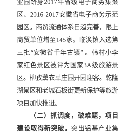
业园跻身
2017
年省级电子商务集聚
区、
2016-2017
安徽省电子商务示范
园区。商贸流通体系
日趋
完善，限上
商贸
单位
增至
145
家。临涣镇入选第
三批
“
安徽省千年古镇
”
。韩村小李
家
红色景区被评为国家
3A
级旅游景
区
。柳孜薰衣草庄园开园迎客。乾隆
湖
景区
和老城石板街更新保护等旅游
项目加快推进。
（二）抓调度，破难题，项目
建设取得新突破。
突出铝基产业集