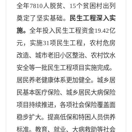
全年
7810
人脱贫、
15
个贫困村出列
奠定了坚实基础。
民生工程
深入实
施
。
全年投入民生
工程
资
金
19.4
2
亿
元，实施
31
项民生工程，农村危房
改造、城市老旧小区整治、
农村饮水
安全
等一批民生
工程
项目实施完成。
居民养老健康体系更加健全。城乡居
民基本医疗保险、城乡居民大病保险
项目持续推进，各项社会保险覆盖面
稳步扩大。提高低保和特困人员供养
标准。教育、就业、大病救助等社会