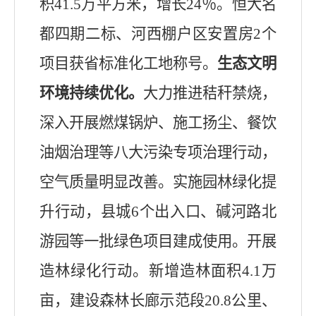
积
41.5
万平方米，增长
24
％。恒大名
都四期二标、河西棚户区安置房
2
个
项目获省
标准
化工地称号。
生态文明
环境持续优化。
大力推进秸秆禁烧，
深入开展燃煤锅炉、施工扬尘
、餐饮
油烟治理
等八大污染专项治理行动，
空气质量明显改善。实施园林绿化提
升行动，县城
6
个出入口、
碱河路北
游园等一批绿色项目建成使用
。开展
造林绿化行动。新增造林面积
4.1
万
亩，建设森林长廊示范段
20.8
公里、