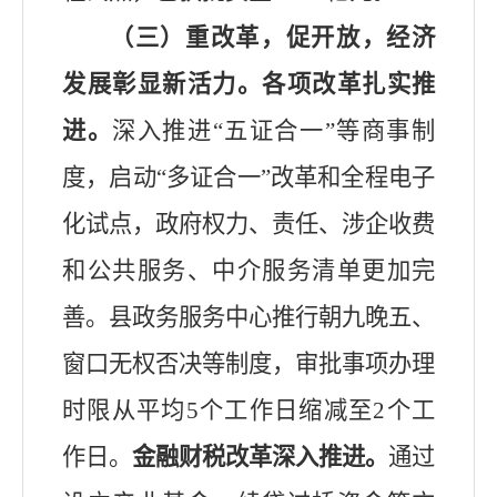
（三）重改革，促开放，经济
发展彰显新活力。
各项改革扎实推
进。
深入推进
“
五证合一
”
等商事制
度，启动
“
多证合一
”
改革和全程电子
化试点，政府权力、责任、涉企收费
和公共服务、中介服务清单更加完
善。
县
政务服务中心
推行朝九晚五、
窗口无权否决等制度，审批事项办理
时限从平均
5
个工作日缩减至
2
个工
作日。
金融
财税
改革
深入推进
。
通过