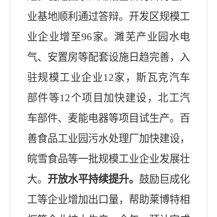
业基地
顺利
通过答辩
。
开发区规模工
业企业增至
96
家。濉芜产业园
水电
气、安置房等配套设施日趋完善
，入
驻规模工业企业
12
家，
斯瓦克汽车
部件
等
12
个项目
加快建设，
北工汽
车部件、麦能电器等项目试生产
。百
善食品工业园污水处理厂加快建设，
皖雪食品等
一批规模工业
企业发展壮
大。
开放水平持续提升。
鼓励
巨成化
工等企业增加出口量，帮助莱博特相