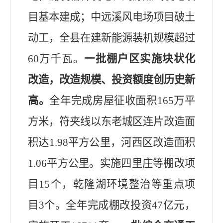
目基本建成；中远溪风电场项目破土
动工，全县在建新能源装机规模超过
60
万千瓦。
一批棚户区实施块状化
改造，改造规模、投资
额度
创历史新
高。
全年完成房屋征收面积
165
万平
方米，
符夹线以东老城区连片改造面
积达
1.98
平方公里，河西区改造面积
1.06
平方公里
。实施四里庄等棚改项
目
15
个，乾隆湖环境整治等重点项
目
3
个。全年完成棚改投资
47
亿元，