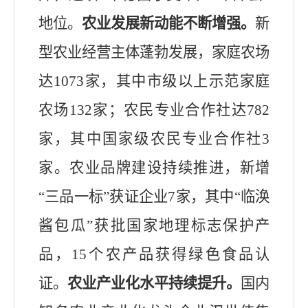
地位。
农业发展新动能
不断
增强。
新
型农业经营主体
蓬勃发展，
家庭农场
达
1073
家，其中市级
以上
示范家庭
农场
132
家
；农民专业合作社达
782
家，
其中
国家级农
民专业
合作社
3
家
。
农业品牌建设持续推进
，
新增
“
三品一标
”
获证企业
7
家
，其中
“临涣
酱包瓜”获批国家地理标志保护产
品，
15
个农产品获得绿色食品认
证。
农业产业化水平持续提升
。
国
内