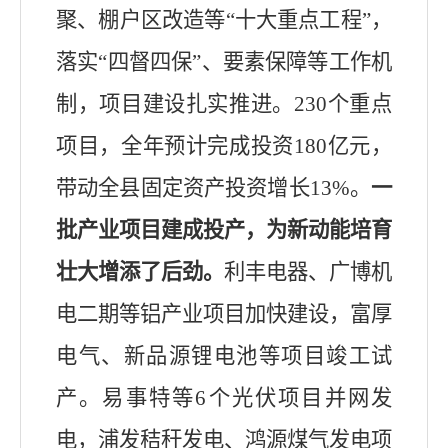
聚、棚户区改造等
“
十大重点工程
”
，
落实
“
四督四保
”
、要素保障等工作机
制，项目建设扎实推进。
230
个
重点
项目，全年预计完成投资
180
亿元，
带动全县固定资产投资增长
13%
。
一
批产业项目建成投产，为新动能培育
壮大增添了后劲。
利丰电器、广博机
电二期等
铝产业项目
加快建设，
富厚
电气
、
新
品源锂电池等项目竣工试
产。易事特等
6
个光伏项目并网发
电，浦发秸秆发电、鸿源煤气发电项