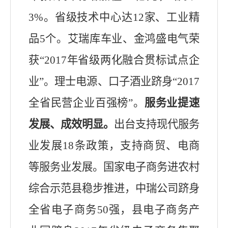
3
%
。省级技术中心达
12
家、工业精
品
5
个。艾瑞库车业、金鸿盛电气荣
获
“
2017
年省级两化融合贯标试点企
业
”
。理士电源、口子酒业跻身
“
2017
全省民营企业百强榜
”
。
服务业提速
发展、成效明显。
出台支持现代服务
业发展
18
条政策，支持商贸、电商
等服务业发展。国家电子商务进农村
综合示范县稳步推进，
中瑞公司跻身
全省电子商务
50
强，
县电子商务产