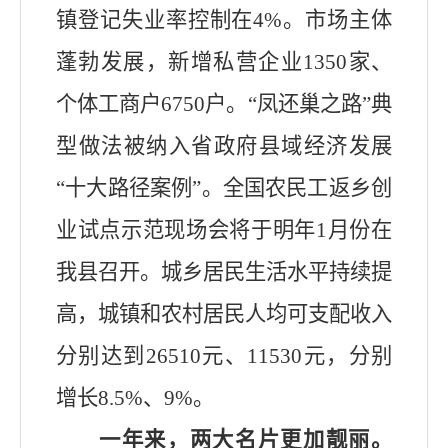
镇登记失业率控制在
4
%
。市场主体
蓬勃发展，
新增私营企业
1350
家
、
个体工商户
6750
户
。
“凤还巢之路”典
型做法被纳入省政府县域经济发展
“十大路径案例”。
全国农民工返乡创
业试点示范现场会将于明年
1
月份在
我县召开。城乡居民生活水平持续提
高，
城镇和农村居民人均可支配收入
分别达到
26510
元、
11530
元，分别
增长
8.5
%
、
9
%
。
一年来，
两大名片更加靓丽
。