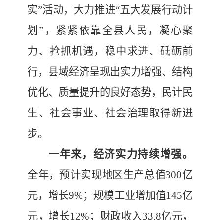
实
”
活动，
大力推进
“
五大发展行动
计
划
”
，紧紧依靠全县人民，凝心聚
力、抢抓机遇，稳中求进、
砥砺前
行，
县域
经济呈现出实力增强、结构
优化、质量提升的良好态势，民计民
生、社会事业、社会治理取得新进
步。
一年来，经济实力持续增强。
全年
，
预计
实现
地区生产总值
300
亿
元，增长
9%
；规模工业增加值
14
5
亿
元，增长
1
2
%
；财
政收入
33.8
亿元，