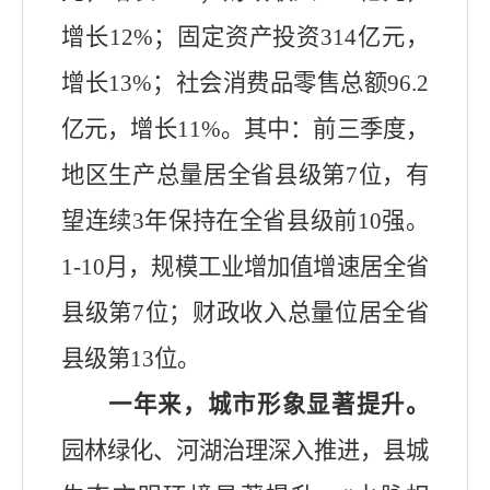
增长
12%
；固定资产投资
314
亿元，
增长
13%
；社会消费品零售总额
96.2
亿元，增长
11%
。其中：前三季度，
地区生产总量居全省县级第
7
位，有
望连续
3
年保持在全省县级前
10
强。
1-10
月，规模工业增加值增速居全省
县级第
7
位；财政收入总量位居全省
县级第
13
位。
一年来，
城市形象
显著
提升。
园林绿化、河湖治理深入推进，
县城