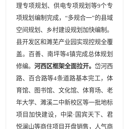
理专项规划、供电专项规划等
9
个专
项规划
编制完成，
“
多规合一
”
的县域
空间规划、乡村建设规划
加快编制
。
县开发区和濉芜产业园实现控规全覆
盖。
百善、南坪等
4
镇
完成
总体规划
修编。
河西区框架全面拉开。
岱河西
路、百合路等
4
条道路基本完工，体
育馆、图书馆、文化馆、体育场、老
年大学、濉溪二中新校区等一批
地标
项目加快建设，中梁
·
国宾天下、君
悦澜山等商住项目
开盘销售，人气商