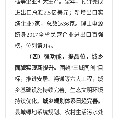
框等企业扩大生产。全年，预计
完成
进出口总额
2.5
亿美元；新增出口实
绩企业
7
家，总数达
36
家
。
理士电源
跻身
2017
全省
民营企业进
出口百强
榜，位列第
9
位。
（四）强功能，提品位，城乡
面貌实现新提升。
围绕
“
三城同创
”
目
标，推进安居、畅通等六大工程，城
乡基础设施持续完善，生态
文明
环境
持续优化。
城乡规划体系日趋完善。
县城绿地系统规划、农村生活污水处