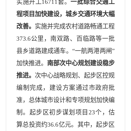
实施
开工
1
6711
套
。
一批综合交通工
程项目加快建设，城乡交通环境大幅
改善。
实施并完成农村道路畅通工程
373.6
公里，南双路、百临路等一批
县乡道路建成
通车
。
“
一航两港两闸
”
加快
推进
。
南部次中心规划建设稳步
推进。
次中心
战略规划、起步区控规
编制完成，建设方案通过市政府批
准，总体城市设计
和专项规划
加快编
制。起步区初步谋划项目
23
个，估
算总投资约
36.
6
亿元
。其中，起步区