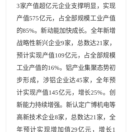
3
家产值超亿元企业
支撑明显
，实现
产值
575
亿元，占全部规模工业产值
的
85%
。新动能加快成长。
全年
新增
战略性新兴企业
9
家，总数达
21
家
，
预计
实现产值
109
亿元，占全部规模
工业产值的
16
%
。铝产业集聚态势初
步形成，涉铝企业达
45
家，全年预
计实现产值
14
5
亿元，增长
25%
。
创
新能力
持续
增强。新认定广博机电等
高新技术企业
8
家，
总数达
21
家
，
全
年预计
实现增加值
2
9
亿元，增长
1