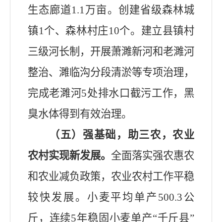
生态廊道
1.1
万亩。创建省级森林城
镇
1
个、森林村庄
10
个。建立县镇村
三级河长制，开展萧濉新河和老濉河
整治、
濉临沟分段清淤
等专项治理，
完成老濉河
5
处排水口截污工作，
黑
臭水体得到有效治理。
（五）强基础，助三农，农业
农村实现新发展。
全面落实强农惠农
和农业减负政策，农业农村工作平稳
较快发展。小麦平均单产
500.3
公
斤，连续
5
年稳固小
麦单产
“
千斤县
”