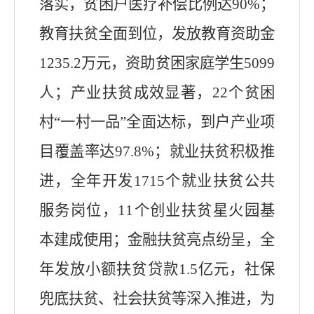
落实，贫困户医疗补偿比例达
90%
；
教育扶贫全面到位，发放教育资助
金
1235.2
万元，资助
贫困家庭学生
5099
人；产业扶贫成效显著，
22
个贫困
村
“
一村一品
”
全面达标，到户产业项
目覆盖率达
97.8%
；就业扶贫积极推
进，全年
开发
1715
个就业扶贫公共
服务岗位，
1
1
个创业扶贫星火园
基
本建成使用；金融扶贫亮点纷呈，全
年发放小额扶贫贷款
1.5
亿元，社保
兜底扶贫、社会扶贫等深入推进，为