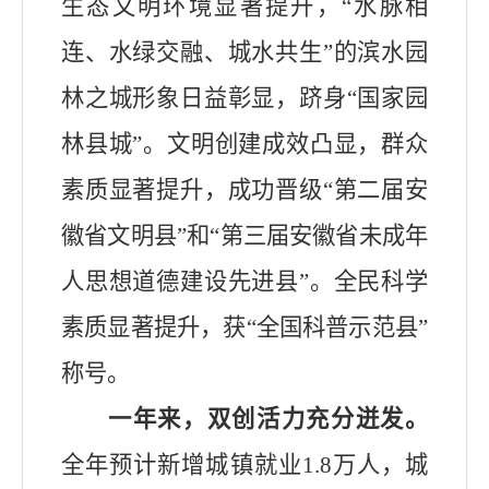
生态
文明
环境显著提升，
“水脉相
连、水绿交融、城水共生”的滨水园
林之城形象日益彰显，
跻身
“
国家园
林县城
”
。文明创建成效凸显，群众
素质显著提升，成功晋级
“
第二届安
徽省文明县
”
和
“
第三届安徽省未成年
人思想道德建设先进县
”
。全民科学
素质显著提升，获
“
全国科普示范县
”
称号。
一年来，双创活力充分迸发。
全
年预计
新增城镇就业
1.
8
万人，
城