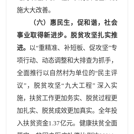
施大大改善。
（六）惠民生，促和谐，社会
事业取得新进步。
脱贫攻坚扎实推
进。
以
“重精准、补短板、促攻坚”专
项行动、动态调整和大排查为抓手，
全面推行以自然村为单位的“民主评
议”，
脱贫攻坚
“
九
大工程
”
深入实
施，扶贫工作更加务实、脱贫过程更
加扎实、脱贫成效更加真实。全年投
入扶贫资金
1.37
亿元。健康扶贫全面