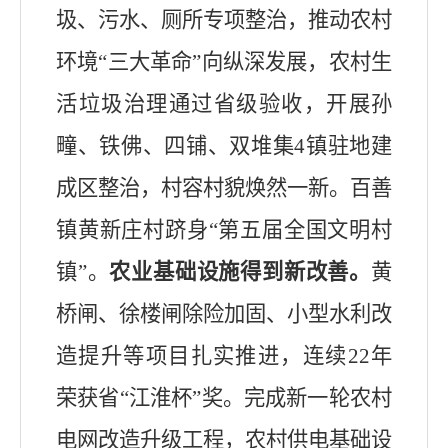
圾、污水、厕所专项整治，推动农村
环境
“
三大革命
”
向纵深发展，
农村生
活垃圾治理通过省级验收，
开展孙
疃、铁佛、四铺、双堆集
4
镇驻地建
成区整治，
村容村貌
焕然一新。百善
镇黄新庄村跻身
“
第五届全国文明村
镇
”
。
农业基础设施得到
新改善
。
黄
桥闸、徐楼闸除险加固、小型水利改
造提升等项目扎实推进，连续
22
年
荣获省
“
江淮杯
”
奖。完成新一轮农村
电网改造升级工程，农村供电基础设