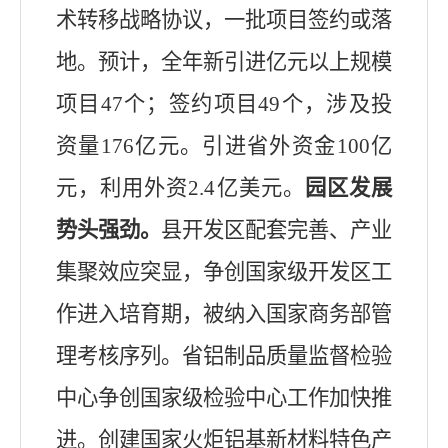
术转移战略协议，
一批项目签约或落
地
。预计，全年新
引进
亿元以上规模
项目
47
个；签约项目
49
个，涉及投
资量
176
亿元。引
进省外资金
100
亿
元，利用外资
2.
4
亿美元
。
园区发展
势头强劲
。
县
开发区
配套完善、产业
集聚效应突显，
争创国家级开发区工
作进入培育期，被纳入国家商务部管
理考核序列。省铝制品质量监督检验
中心争创国家级检验中心工作加快推
进。创建国家火炬铝基新材料特色产