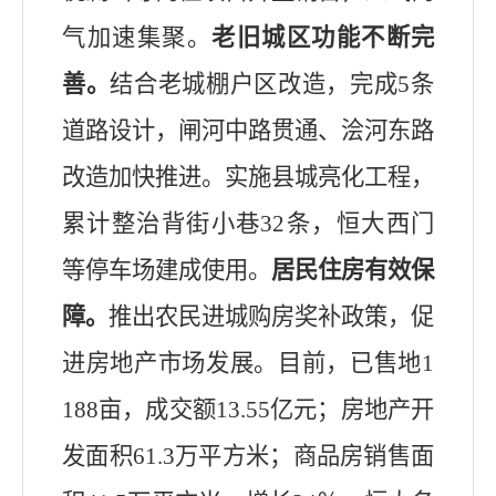
气加速集聚
。
老
旧
城区功能不断完
善。
结合老城棚户区改造，完成
5
条
道路设计，
闸河中路贯通、
浍河东路
改造加快推进。实施县城亮化工程，
累计
整治背街小巷
32
条，
恒大西门
等停车场
建成使用
。
居民住房有效保
障。
推出农民进城购房奖补政策，促
进房地产市场发展。
目前
，
已
售地
1
188
亩，成交额
13.55
亿元；房地产开
发面积
61.3
万平方米
；
商品房销售面