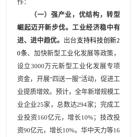
作：
（一）强产业，优结构，转型
崛起迈开新步伐。
工业经济稳中有
进、进中趋优。
出台
支持科技创新
2
0
条
、加快新型工业化发展等政策，
设立
3000
万元新型工业化发展专项
资金，开展
“
四送一服
”
活动，促进工
业提质增效。预计，全年新增规模工
业企业
25
家，总数达
294
家；完成
工
业投资
160
亿元，增长
10%
；技改投
资
90
亿元，增长
10%
。华中天力等
16