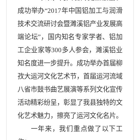
成功举办
“2017
年
中国铝加工与润滑
技术交流研讨会暨濉溪铝产业发展高
端论坛
”
，
国内知名专家学者、铝加
工企业家等
3
00
多人参会
，濉溪铝业
知名度进一步提升
。成功举办首届柳
孜大运河文化艺术节，首届运河流域
八省市鼓书曲艺展演等
系列文化宣传
活动精彩纷呈
，
彰显了
我县
独特的文
化艺术魅力，
擦亮了运河文化名片
。
一年来，我们重点做了以下工