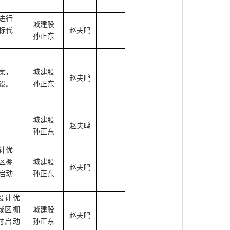
进行
城建股
标代
赵夫鸣
孙正东
案，
城建股
赵夫鸣
设。
孙正东
城建股
赵夫鸣
孙正东
计优
区棚
城建股
赵夫鸣
启动
孙正东
设计优
城区棚
城建股
赵夫鸣
时启动
孙正东