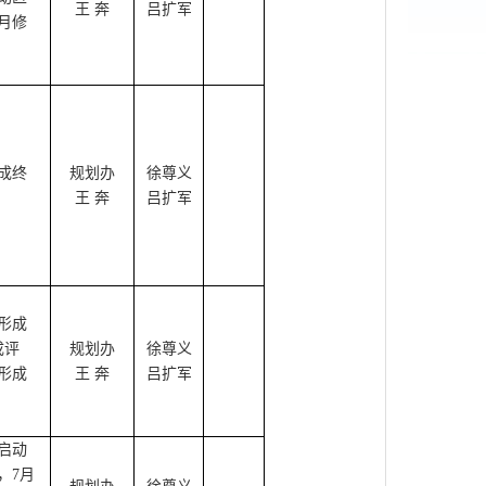
王 奔
吕扩军
月修
成终
规划办
徐尊义
王 奔
吕扩军
形成
成评
规划办
徐尊义
形成
王 奔
吕扩军
启动
，
7
月