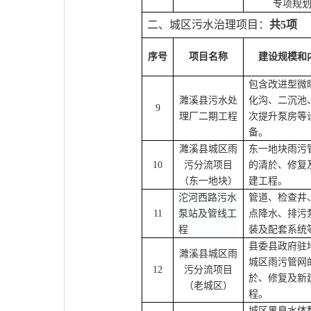
专项规
二、城区污水治理项目
：
共5项
序号
项目名称
建设规模和
包含改进型微
濉溪县污水处
化沟、二沉池
9
理厂二期工程
次提升泵房等
备。
濉溪县城区雨
东一地块雨污
10
污分流项目
的清於、修复
（东一地块）
建工程。
沱河西路污水
管道、检查井
11
泵站及管线工
点降水、排污
程
装及配套系统
县委县政府驻
濉溪县城区雨
城区
雨污管网
12
污分流项目
於、修复及新
（老城区）
程。
城区黑臭水体