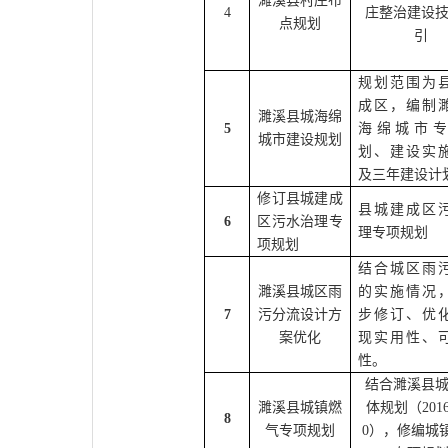
濉溪县村庄布
4
庄整治建设
点规划
引
规划范围为
成区，编制
濉溪县城海绵
5
海绵城市专
城市建设规划
划、建设实
及三年建设计
修订县城建成
县城建成区
6
区污水治理专
理专项规划
项规划
结合城区雨
濉溪县城区雨
的实施情况
7
污分流设计方
步修订、优
案优化
现实用性、
性。
结合濉溪县
濉溪县城镇燃
体规划（
201
8
气专项规划
0
），修编城