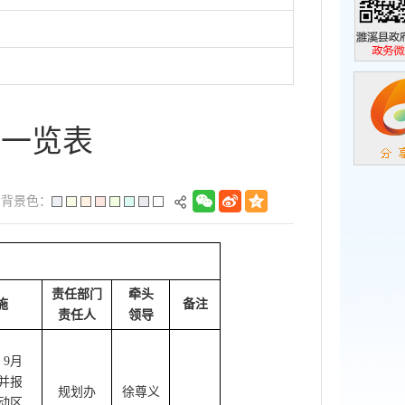
濉溪县政
政务微信
划一览表
背景色：
责任部门
牵头
施
备注
责任人
领导
，
9
月
并报
规划办
徐尊义
动区