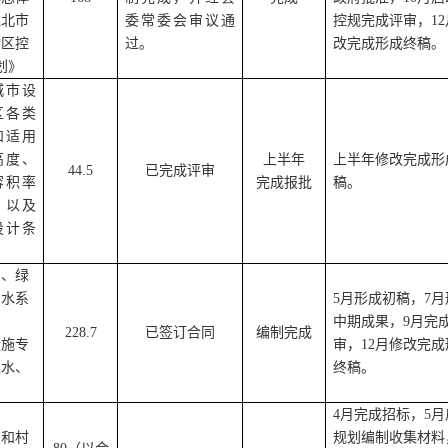
淮北市
委常委会审议通
控规完成评审，
12
动区控
过。
改完成形成终稿。
划》
城市设
区各类
和适用
高度、
上半年
上半年修改完成形
44.5
已完成评审
容积率
完成报批
稿。
，以及
设计条
划、绿
、水系
5
月形成初稿，
7
月
中期成果，
9
月完
228.7
已签订合同
编制完成
设施专
审，
12
月修改完成
生水、
终稿。
4
月完成招标，
5
月
划和村
规划编制收集材料