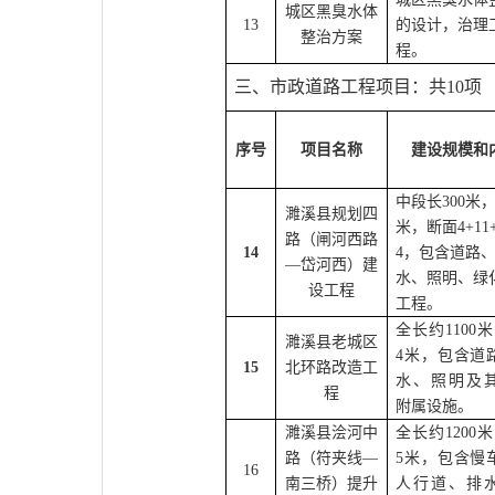
城区黑臭水体
13
的设计，治理
整治方案
程。
三、市政道路工程项目：
共10项
序号
项目名称
建设规模和
中段长300米，
濉溪县规划四
米，断面4+11+
路（
闸河西路
14
4，
包含道路
—岱河西）
建
水、照明、绿
设工程
工程。
全长约1100
濉溪县老城区
4米，包含道
15
北环路改造工
水、照明及
程
附属设施。
濉溪县浍河中
全长约1200
路（符夹线—
5米，包含慢
16
南三桥）提升
人行道、排