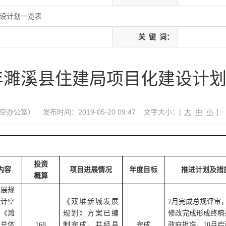
建设计划一览表
关
键
词：
9年濉溪县住建局项目化建设计
空办公室）
发布时间：2019-05-20 09:47
文字大小：[
大
中
小
]
投资
内容
项目进展情况
年度目标
推进计划及措
概算
发展规
设计空
《双堆新城发展
7
月完成总规评审
、《濉
规划》方案已编
修改完成形成终稿
镇总体
168
制完成，并经县
完成
政府批准，
10
月启