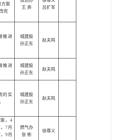
规划办
徐尊义
月方案
王 奔
吕扩军
改完
排推进
城建股
赵夫鸣
孙正东
排推进
城建股
赵夫鸣
孙正东
流的实
城建股
赵夫鸣
。
孙正东
案，4
，7月
燃气办
徐尊义
，9月
张 彬