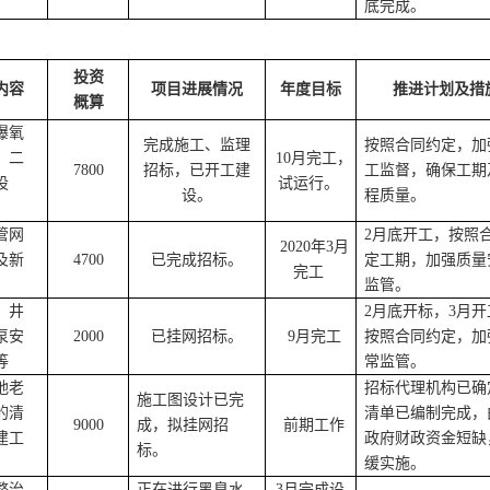
划
底完成。
投资
内容
项目进展情况
年度目标
推进计划及措
概算
曝氧
完成施工、监理
按照合同约定，加
、二
10月完工，
7800
招标，已开工建
工监督，确保工期
设
试运行。
设。
程质量。
管网
2月底开工，按照
2020年3月
及新
4700
已完成招标。
定工期，加强质量
完工
监管。
、井
2月底开标，3月开
泵安
2000
已挂网招标。
9月完工
按照合同约定，加
等
常监管。
地老
招标代理机构已确
施工图设计已完
的清
清单已编制完成，
9000
成，拟挂网招
前期工作
建工
政府财政资金短缺
标。
缓实施。
整治
正在进行黑臭水
3月完成设