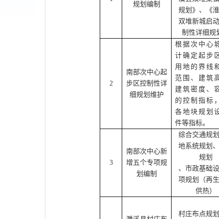
规划编制
规划》、《
双堆新城启
制性详细规
根据次中心
计确定起步
用地的界线
南部次中心起
范围、建筑
2
步区控制性详
建筑密度、
细规划维护
的控制指标
各地块规划
件等指标。
综合交通规
地系统规划
南部次中心新
规划
3
增五个专项规
、市政基础
划编制
项规划（再
供热）
村庄布点规