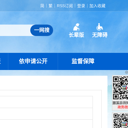
简
繁
RSS订阅
登录
加入收藏
长辈版
无障碍
报
依申请公开
监督保障
濉溪县政
政务微博