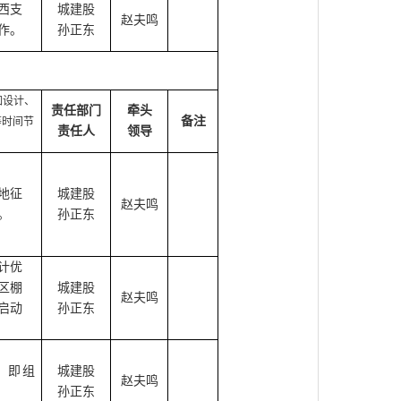
西支
城建股
赵夫鸣
作。
孙正东
如设计、
责任部门
牵头
备注
等时间节
责任人
领导
地征
城建股
赵夫鸣
。
孙正东
计优
区棚
城建股
赵夫鸣
启动
孙正东
，即组
城建股
赵夫鸣
孙正东