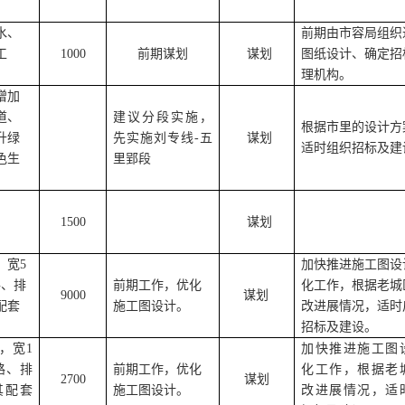
水、
前期由市容局组织
工
1000
前期谋划
谋划
图纸设计、确定招
理机构。
增加
道、
建议分段实施，
根据市里的设计方
升绿
先实施刘专线-五
谋划
适时组织招标及建
色生
里郢段
1500
谋划
，宽5
加快推进施工图设
路、排
前期工作，优化
化工作，根据老城
9000
谋划
配套
施工图设计
。
改进展情况，适时
招标及建设。
米，宽1
加快推进施工图
路、排
前期工作，优化
化工作，根据老
2700
谋划
其配套
施工图设计
。
改进展情况，适