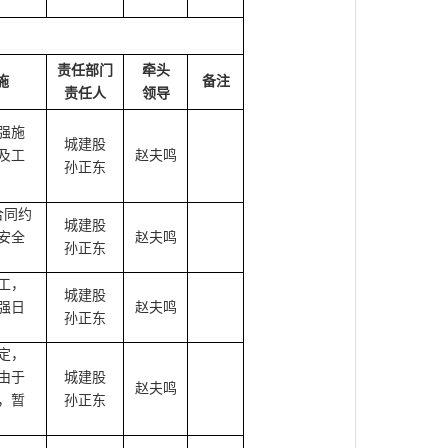
责任部门
牵头
施
备注
责任人
领导
强施
城建股
及工
赵夫鸣
孙正东
合同约
城建股
安全
赵夫鸣
孙正东
工，
城建股
强日
赵夫鸣
孙正东
定，
由于
城建股
赵夫鸣
，暂
孙正东