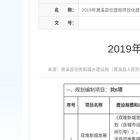
名
称：
2019年濉溪县住建局项目化
文
号：
201
来源：濉溪县住房和城乡建设局（濉溪县人民防
规划编制项目：
共8项
一、
序号
项目名称
建设规模和
《双堆新城
划（含城市
间引导）》
双堆新城发展
1
溪县双堆集