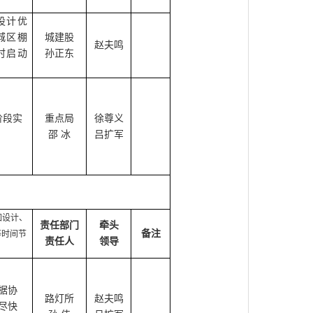
设计优
城区棚
城建股
赵夫鸣
时启动
孙正东
阶段实
重点局
徐尊义
邵 冰
吕扩军
如设计、
责任部门
牵头
备注
等时间节
责任人
领导
据协
路灯所
赵夫鸣
尽快