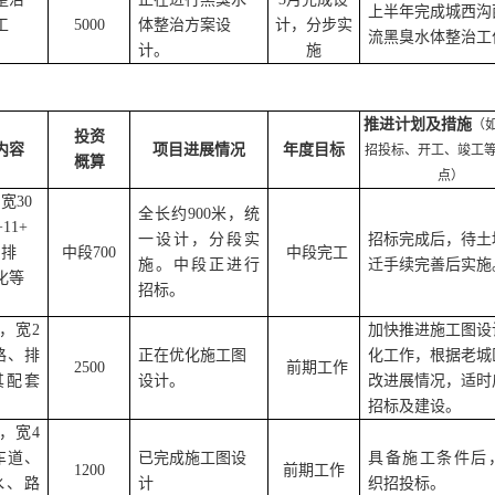
上半年完成城西沟
工
5000
体整治方案设
计，分步实
流黑臭水体整治工
计。
施
推进计划及措施
（
投资
内容
项目进展情况
年度目标
招投标、开工、竣工
概算
点）
宽30
全长约900米，统
11+
一设计，分段实
招标完成后，待土
、排
中段700
中段完工
施。
中段正进行
迁手续完善后实施
化等
招标。
米，宽2
加快推进施工图设
路、排
正在优化施工图
化工作，根据老城
2500
前期工作
其配套
设计
。
改进展情况，适时
招标及建设。
米，宽4
车道、
已完成施工图设
具备施工条件后
1200
前期工作
水、路
计
织招投标。