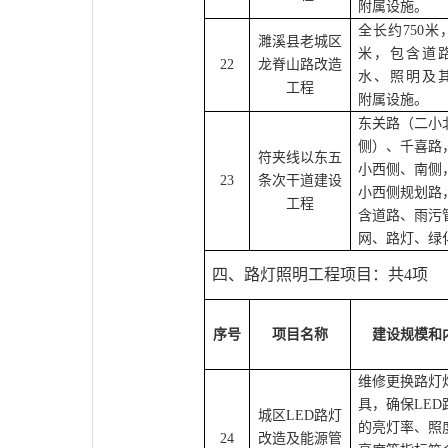
附属设施。
全长约750米
濉溪县老城区
米，包含道
22
龙脊山路改造
水、照明及
工程
附属设施。
东关路（二小
侧）、千喜路
符夹线以东五
小西侧、南侧
23
条次干道建设
小西侧规划路
工程
含道路、雨污
网、路灯、绿
四、路灯照明工程项目：
共4项
序号
项目名称
建设规模和
维修更换路灯
具，确保LED
城区LED路灯
的亮灯率、照
24
改造及能源管