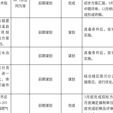
80（以合
技术指
前期谋划
完成
初步方案汇报，
9
同为准
中期评审，
12
月修
成形成终稿。
县城建
濉溪县
具备条件后，安
项规
前期谋划
谋划
实施。
施方案
划。
污水治
具备条件后，安
前期谋划
谋划
实施。
污分流
，进一
结合城区雨污分
化，体
前期谋划
谋划
施情况，进行优化
可操作
城市总
3月底完成招标方
6-203
月底确定编制单位
前期谋划
完成
镇燃气
底完成初稿及评审