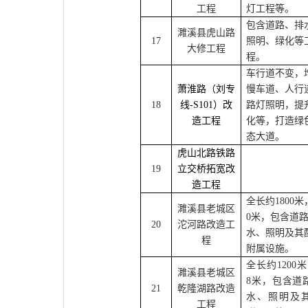
工程
灯工程等。
包含道路、排
濉溪县虎山路
17
照明、绿化等
大修工程
程。
车行道不变，
萧淮路（刘专
慢车道、人行
18
线-S101）改
路灯照明，提
造工程
化等，打造绿
态大道。
虎山北路铁路
19
立交桥拓宽改
造工程
全长约1800米
濉溪县老城区
0米，包含道
20
沱河路改造工
水、照明及其
程
附属设施。
全长约1200
濉溪县老城区
8米，包含道
21
乾隆湖路改造
水、照明及
工程