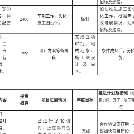
招标及建设。
，宽30
加快推进施工图
路、排
前期工作，优化
化工作，根据老
2400
谋划
其配套
施工图设计
。
改进展情况，适
招标及建设。
北
完成立项
，三
审批、地
，五
设计方案筹备阶
质勘察、
条件成熟后，分
1350
，包
段
施工图设
施。
管
计及审
化。
查。
推进计划及措施
（
投资
内容
项目进展情况
年度目标
招投标、开工、竣工
概算
点）
灯
路灯
已进行多轮谈
合作协议签订后，
度、
判，正在协商合
完成
议加快项目建设，