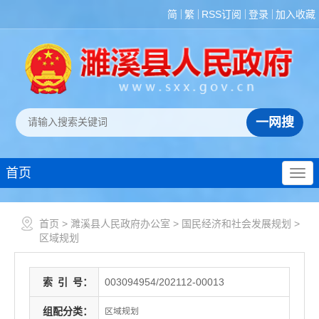
简
繁
RSS订阅
登录
加入收藏
首页
首页
>
濉溪县人民政府办公室
>
国民经济和社会发展规划
>
区域规划
索
引
号：
003094954/202112-00013
组配分类：
区域规划