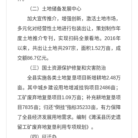
（二）土地储备发展中心
加大宣传推介，增强创新，激活土地市场，
多元化对经营性土地进行包装出让，策划制作年
度土地推介专刊，实现扫码全景看地。2016年
以来，共出让土地共297宗，面积1.52万亩，成
交额86.7亿元。
（三）国土资源保护修复和灾害防治
全县实施各类土地复垦项目新增耕地2.48万
亩。其中城乡建设用地增减挂钩项目2486亩；
工矿废弃地复垦项目1.09万亩；补充耕地复垦项
目7835亩；归还“倒挂”指标35233亩，有力保障
了全县经济发展用地需求。编制《濉溪县历史遗
留工矿废弃地复垦利用专项规划》。
（四）征迁办