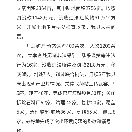
立案面积3364亩，其中耕地面积2756亩。收缴
罚没款1148万元，没收违法建筑物51万平方
米。开展土地卫片执法检查以来，我县未被问
责。
开展矿产动态巡查400余次，人次1200余
次， 立案查处无证非法采矿、乱采滥挖等违法
行为16宗，没收违法所得及罚款21.8万元，移
交3起，判处7人。通过联合执法，连续5年我县
未出现矿产卫片情况。关停取缔粘土砖瓦窑厂9
5座，转产48座，完成窑厂复耕项目33座；关闭
拆除石料厂52家、清理 42家、复耕23家，覆盖
5家；清理物料堆场86家，复耕55家，覆盖8
家。较好地完成了突出环境问题的整改和销号工
作。