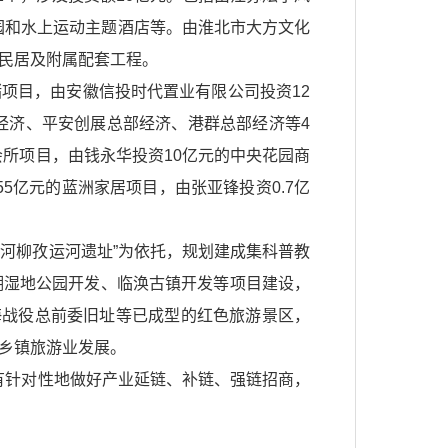
园和水上运动主题酒店等。由淮北市大方文化
古民居及附属配套工程。
储项目，由安徽信投时代置业有限公司投资12
经济、平安创展总部经济、港群总部经济等4
会所项目，由钱永华投资10亿元的中央花园商
55亿元的蓝洲家居项目，由张亚锋投资0.7亿
河柳孜运河遗址”为依托，规划建成集科普教
湖湿地公园开发、临涣古镇开发等项目建设，
海战役总前委旧址等已成型的红色旅游景区，
乡镇旅游业发展。
有针对性地做好产业延链、补链、强链招商，