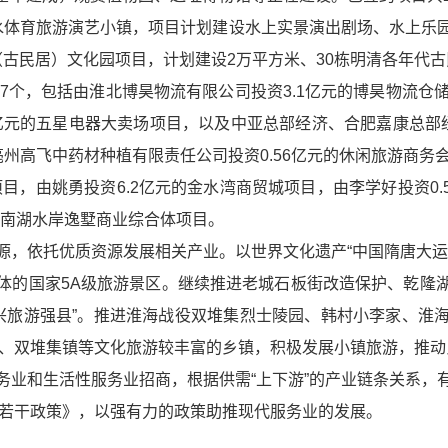
水体育旅游演艺小镇，项目计划建设水上实景演出剧场、水上乐
（古民居）文化园项目，计划建设2万平方米、30栋明清各年代
共7个，包括由淮北博昊物流有限公司投资3.1亿元的博昊物流仓
5亿元的五星电器大卖场项目，以及中亚总部经济、合肥嘉康总部
州高飞中药材种植有限责任公司投资0.56亿元的休闲旅游商务
目，由姚勇投资6.2亿元的金水湾商贸城项目，由李学好投资0.
的南湖水岸逸墅商业综合体项目。
源，依托优质资源发展相关产业。以世界文化遗产“中国隋唐大运
体的国家5A级旅游景区。继续推进老城石板街改造保护、乾隆
新兴旅游强县”。推进淮海战役双堆集烈士陵园、韩村小李家、淮
镇、双堆集镇等文化旅游较丰富的乡镇，积极发展小镇旅游，推动
务业和生活性服务业招商，根据供需“上下游”的产业链条关系，
业若干政策》，以强有力的政策助推现代服务业的发展。