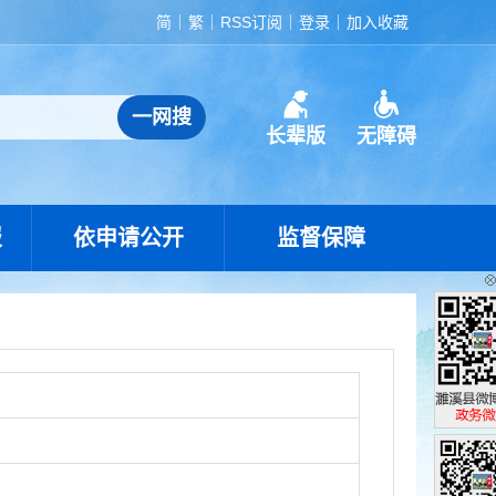
简
繁
RSS订阅
登录
加入收藏
长辈版
无障碍
报
依申请公开
监督保障
濉溪县政
政务微博