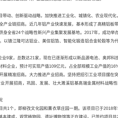
目带动、创新驱动战略，加快推进工业化、城镇化、农业现代化
全产业链招商。近几年铝产业快速发展，基本形成了高精铝板
身全省24个战略性新兴产业集聚发展基地。2017年，成功
亿元。以镇江隆可达铝业、美信铝箔、智能化锻造铝合金轮毂等
兴企业9家，总数达21家，现在已逐渐形成以新品源电池、奥邦
料企业，预计可实现产值109亿元，占全部规模工业产值的16
开展精准招商。大力推进产业招商。坚持把招引工业项目摆在
产业开展招商，巩固、发展、壮大濉溪铝基高端金属材料战略性
。
况
项目共1个，即柳孜文化园和薰衣草庄园一期。该项目已于2018年
基本建成，观赏植物园、遗址博物馆等正在建设。已签约项目共2