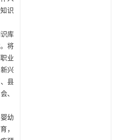
普知识
知识库
物。将
等职业
用
新兴
部、县
工会、
、婴幼
教育
，