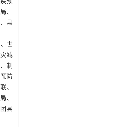
残疾预
育局、
委、县
日、世
防灾减
语、
制
疾预防
残联、
法局、
、团县