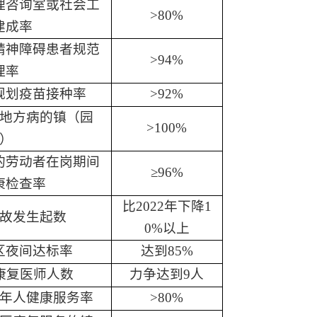
理咨询室或社会工
>
80%
建成率
精神障碍患者规范
>
94%
理率
规划疫苗接种率
>
92%
地方病的镇（园
>
100%
）
的劳动者在岗期间
≥
96%
康检查率
比
2022
年下降
1
故发生起数
0%
以上
区夜间达标率
达到
85%
康复医师人数
力争达到
9
人
年人健康服务率
>80%