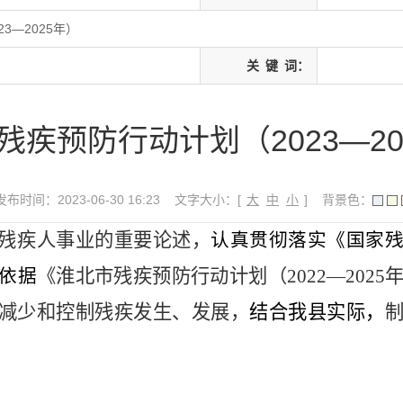
3—2025年）
关
键
词：
残疾预防行动计划（2023—20
发布时间：2023-06-30 16:23
文字大小：[
大
中
小
]
背景色：
残疾人事业的重要论述，
认真贯彻落实《国家
《
淮北市
残疾预防行动计划（
2022—2025
依据
减少和控制残疾发生、发展，
结合我
县
实际，