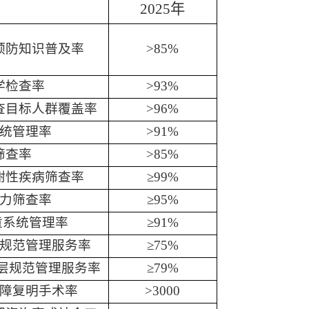
2025年
预防知识普及率
>
85%
学检查率
>
93%
查目标人群覆盖率
>
96%
统管理率
>
91%
筛查率
>
85%
谢性疾病筛查率
≥
99%
力筛查率
≥
95%
童系统管理率
≥
91%
规范管理服务率
≥
75%
层规范管理服务率
≥
79%
障复明手术率
>
3000