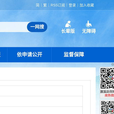
简
繁
RSS订阅
登录
加入收藏
长辈版
无障碍
报
依申请公开
监督保障
濉溪县政
政务微博