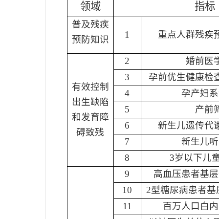
领域
指标
普及残疾
1
重点人群残疾
预防知识
2
婚前医
3
孕前优生健康检
有效控制
4
孕产妇系
出生缺陷
5
产前
和发育障
6
新生儿遗传代
碍致残
7
新生儿听
8
3
岁以下儿
9
高血压患者基层
10
2
型糖尿病患者基
11
百万人口白内