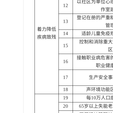
以社区为单位心
12
作室
登记在册的严重
13
管
着力降低
14
适龄儿童免疫
疾病致残
控制和消除重大
15
区
接触职业病危害
16
职业健
17
生产安全事
18
声环境功能
19
每
10
万人口
20
65
岁以上失能老