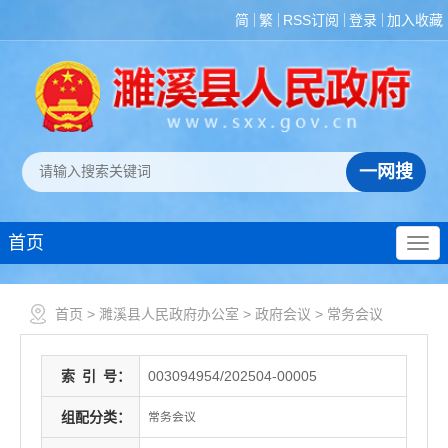
简
繁
RSS订阅
登录
加入收藏
首页
首页
>
濉溪县人民政府办公室
>
政府会议
>
常务会议
索
引
号：
003094954/202504-00005
组配分类：
常务会议