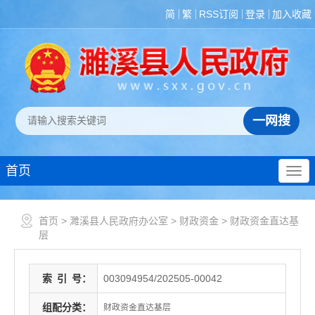
简
繁
RSS订阅
登录
加入收藏
首页
首页
>
濉溪县人民政府办公室
>
财政资金
>
财政资金直达基
层
索
引
号：
003094954/202505-00042
组配分类：
财政资金直达基层