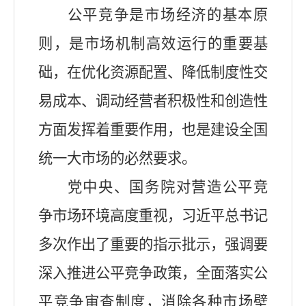
公平竞争是市场经济的基本原
则，是市场机制高效运行的重要基
础，在优化资源配置、降低制度性交
易成本、调动经营者积极性和创造性
方面发挥着重要作用，也是建设全国
统一大市场的必然要求。
党中央、国务院对营造公平竞
争市场环境高度重视，习近平总书记
多次作出了重要的指示批示，强调要
深入推进公平竞争政策，全面落实公
平竞争审查制度，消除各种市场壁