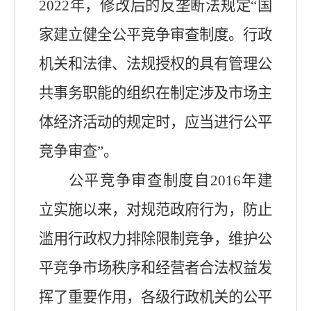
2022年，修改后的反垄断法规定“国
家建立健全公平竞争审查制度。行政
机关和法律、法规授权的具有管理公
共事务职能的组织在制定涉及市场主
体经济活动的规定时，应当进行公平
竞争审查”。
公平竞争审查制度自
2016年建
立实施以来，对规范政府行为，防止
滥用行政权力排除限制竞争，维护公
平竞争市场秩序和经营者合法权益发
挥了重要作用，各级行政机关的公平