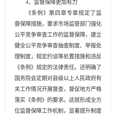
4、监督保障更加有力
《条例》第四章专章规定
了
监
督保障措施，要求市场监管部门强化
公平竞争审查工作的监督保障，建立
健全公平竞争审查抽查制度、举报处
理制度，规定约谈等处置措施和违反
《条例》规定的法律责任。还明确了
国务院会定期对县级以上人民政府有
关工作情况开展督查，督促地方严格
落实《条例》的要求。这就形成全方
位监督保障工作机制，显著提升制度