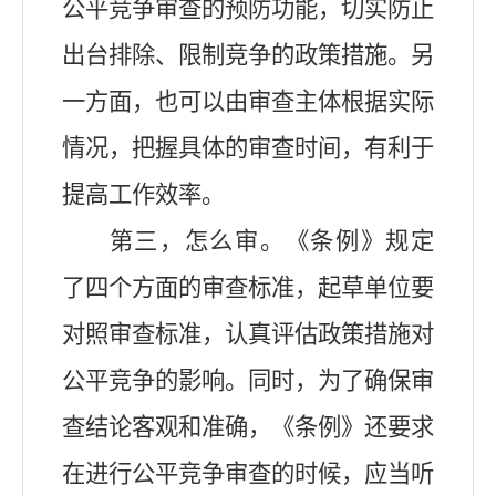
公平竞争审查的预防功能，切实防止
出台排除
、
限制竞争的政策措施。另
一方面，也可以由审查主体根据实际
情况，把握具体的审查时间，有利于
提高工作效率。
第三，怎么审。《条例》规定
了四个方面的审查标准，起草单位要
对照审查标准，认真评估政策措施对
公平竞争的影响。同时，为了确保审
查结论客观和准确，《条例》还要求
在进行公平竞争审查的时候，应当听