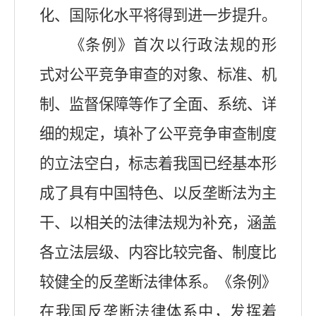
化、国际化水平将得到进一步提升。
《条例》首次以行政法规的形
式对公平竞争审查的对象、标准、机
制、监督保障等作了全面、系统、详
细的规定，填补了公平竞争审查制度
的立法空白，标志着我国已经基本形
成了具有中国特色、以反垄断法为主
干、以相关的法律法规为补充，涵盖
各立法层级、内容比较完备、制度比
较健全的反垄断法律体系。《条例》
在我国反垄断法律体系中，发挥着