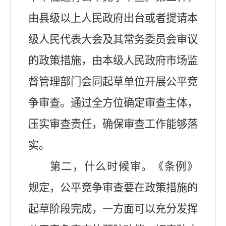
由县级以上人民政府出台或者提请本
级人民代表大会及其常务委员会审议
的政策措施，由本级人民政府市场监
督管理部门会同起草单位开展公平竞
争审查。通过全方位确定审查主体，
压实审查责任，确保审查工作能够落
实。
第二，什么时候审。《条例》
规定，公平竞争审查要在政策措施的
起草阶段完成，一方面可以充分发挥