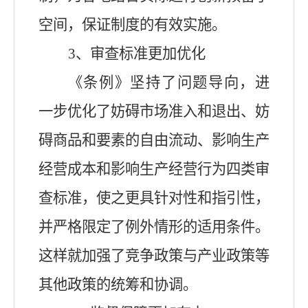
空间，保证制度的有效实施。
3、审查标准更加优化
《条例》坚持了问题导向，进
一步优化了妨碍市场准入和退出、妨
碍商品和要素的自由流动、影响生产
经营成本和影响生产经营行为四类审
查标准，使之更具针对性和指引性，
并严格限定了例外情形的适用条件。
这样就加强了竞争政策与产业政策等
其他政策的统筹和协调。