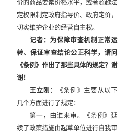
价的商品要素价格水平，或者超越法
定权限制定政府指导价、政府定价，
切实维护企业的经营自主权。
记者：为保障审查机制正常运
转、保证审查结论公正科学，
请问
《条例》作出了那些具体的规定？
谢
谢！
王立刚
：《条例》
主要
从以下
几个方面进行
了
规定：
第一，由谁来审。《条例》延
续了政策措施
由
起草单位
进行
自我审