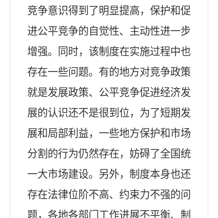
竞争意识得到了明显提高，保护和促
进公平竞争的自觉性、主动性进一步
增强。同时，
该
制度
在
实施过程中也
存在一些问题。有的地方对竞争政策
就是发展政策、公平竞争促进经济发
展的认识还不是很到位，为了短期发
展和局部利益，一些地方保护和市场
分割的行为仍然存在，妨碍了全国统
一大市场建设。
另外，
制度本身也还
存在法律位阶不高、约束力不强的问
题，各地各部门工作进展不平衡、制