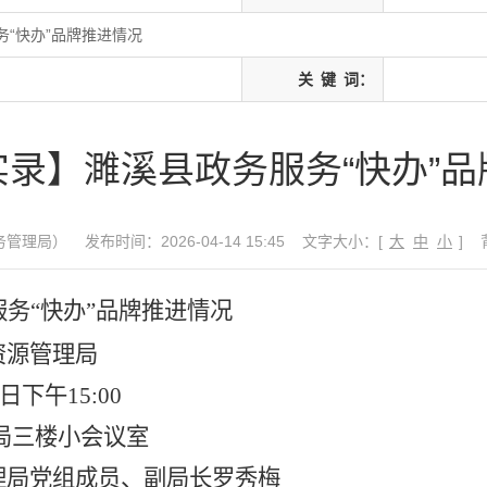
“快办”品牌推进情况
关
键
词：
录】濉溪县政务服务“快办”
务管理局）
发布时间：2026-04-14 15:45
文字大小：[
大
中
小
]
服务
“
快办
”
品牌推进情况
资源管理局
日
下
午
15
:00
局三楼小会议室
理局党组成员、副局长罗秀梅