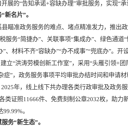
口开展的
“告知承诺+容缺办理”审批服务，实现“承
务
“新名片”。
溪县瞄准政务服务的难点、堵点精准发力，
推出政
涉税服务“简捷办”、关联事项“集成办”、绿色通道“
办”、材料不齐“容缺办”“办不成事”“兜底办”。开
，
建立
“洪涛劳模创新工作室”，采用“头雁引领+团
症”，政务服务事项平均审批办结时间和申请材料分别
，
2025年，线上线下共办理各类行政审批及政务
各类证照11666件、免费刻制公章2032枚，助力
99.99%。
慧服务
“新生态”。