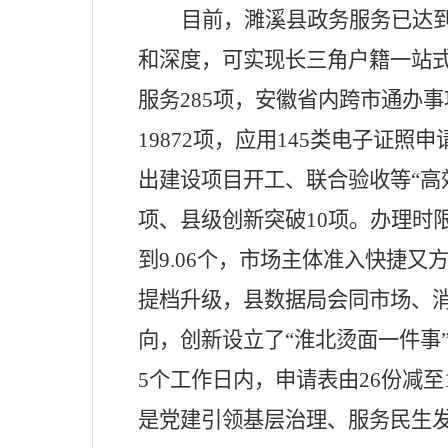
目前，
濉溪
县政务服务已达
和深度，可实现长三角户籍一站
服务
285
项，安徽省内跨市通办事
19872项，
应用
145类电子证照申
出建设项目开工、联合验收等
“
高
项、县级创新突破
10项
。
办理时
到9.06个，市场主体准入快捷又
提档升级，县数据局会同市场、
向，创新设立了“淮北烫面一件事
5个工作日内，申请表由26份减
是党建引领基层治理、服务民生