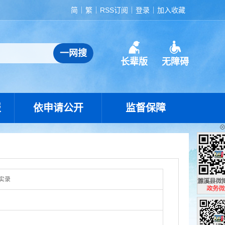
简
繁
RSS订阅
登录
加入收藏
长辈版
无障碍
报
依申请公开
监督保障
实录
濉溪县政
政务微博