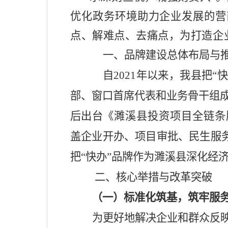
优化政务环境助力企业发展的营
点
、
解难点
、
去痛点，为打造企
一、品牌建设总体布局与
自
2021年以来，我县
把
“
部、窗口首席代表和业务骨干组成
后出台
《濉溪县投资项目全链条
盖企业开办、项目审批、民生服
把“快办”品牌作为濉溪县深化经
二、核心举措与改革突破
（一）标准化筑基，筑牢服
为更好地解决企
业和
群众反