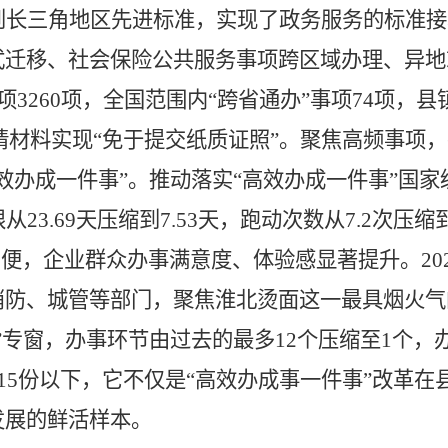
到长三角地区先进标准，实现了政务服务的标准接
式迁移、社会保险公共服务事项跨区域办理、异地
项
3260项，全国范围内“跨省通办”事项74项
请材料实现“免于提交纸质证照”
。
聚焦高频事项，
效
办成
一件事
”。
推动落实
“高效办成一件事”国家
限从
23.69天压缩到7.53天，跑动次数从7.2次压缩
方便，企业群众办事
满意度、体验感
显著提升。
2
消防、城管等部门，聚焦淮北烫面这一最具烟火气
”专窗，办事环节由过去的最多12个压缩至1个，
至15份以下，它不仅是“高效办成事一件事”改革
发展的鲜活样本
。