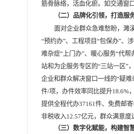
筋骨脉络，活血化瘀。如交通窗
（二）
品牌化引领，打造服
面对企业群众急难愁盼
，
濉
“预约办”、工程项目“包保办”、
难杂症“上门办”、暖心服务“代帮
站和为企服务专区的“三站一区”
企业和群众解决窗口一线的“疑难杂
件/项，办件效率同比提升18.6%
提供全程代办37161件、免费邮寄
非税收入12.57亿元，群众满意度达
（三）
数字化赋能，构建智