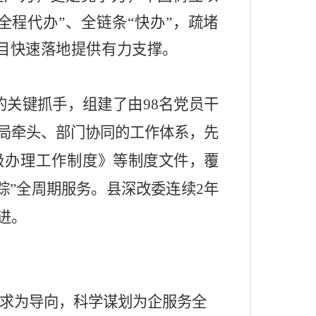
全程代办”、全链条“快办”，疏堵
项目快速落地提供有力支撑。
的关键抓手，
组建了由
98名党员干
局牵头、部门协同的工作体
系
，
先
级办理工作制度》
等制度文件
，
覆
踪”全周期服务
。
县深改委连续
2年
进。
求为导向，科学谋划为企服务全