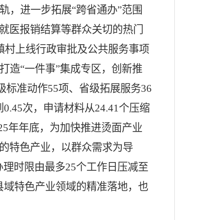
轨，进一步拓展
“跨省通办”
范围
就医报销结算等群众关切的热门
，县镇村上线行政审批及公共服务事项
打造
“一件事”
集成专区
，创新推
级标准动作
55
项、省级拓展服务
36
到0.45次，申请材料从24.41个压缩
025年年底，为加快推进烫面产业
的特色产业，以群众需求为导
办理时限由最多25个工作日压减至
在县域特色产业领域的精准落地，也