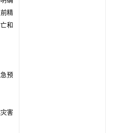
、明确
生前精
伤亡和
应急预
然灾害