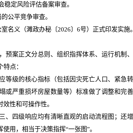
会稳定风险评估备案审查。
局的公平竞争审查。
公室名义（濉政办秘〔
2026
〕
6
号）正式印发实施
，预案正文分总则、组织指挥体系、运行机制
个特点：
应等级的核心指标（包括因灾死亡人口、紧急
塌或严重损坏房屋数量等）标准做了调整和完
时效性和可操作性。
三、四级响应均有清晰直观的启动流程图；还
挥使用，相当于决策指挥
“
一张图
”
。