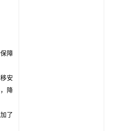
。
、保障
转移安
善，降
增加了