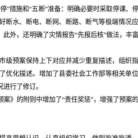
五停
”
措施和
“
五断
”
准备：明确必要时采取停课、
好断水、断电、断网、断路、断气等极端情况
。此外，还明确了灾情报告
“
先报后核
”
做法，丰
市级预案保持上下对应并减少重复描述，组织
了优化描述。增加了县委社会工作部等相关单
况进行了修订。
预案》的附则中增加了
“
责任奖惩
”
，增强了预案