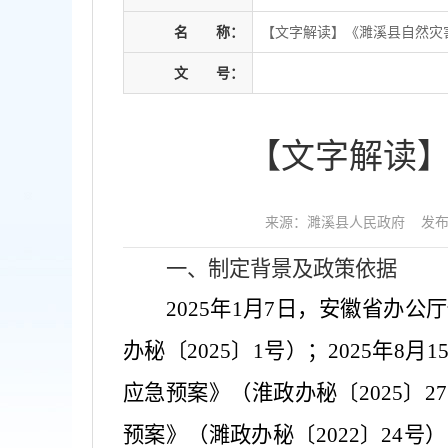
名
称：
【文字解读】《濉溪县自然灾
文
号：
【文字解读
来源：濉溪县人民政府
发布时
一、制定背景及政策依据
2025
年
1
月
7
日，安徽省办公厅
办秘〔
2025
〕
1
号）；
2025
年
8
月
1
应急预案》（淮政办秘〔
2025
〕
27
预案》（濉政办秘〔
2022
〕
24
号）