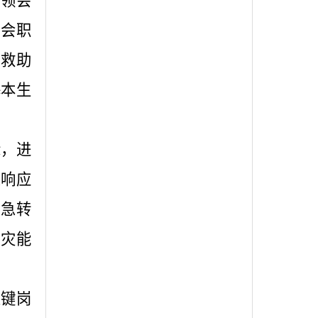
、领会
员会职
害救助
基本生
际，进
急响应
紧急转
灾能
关键岗