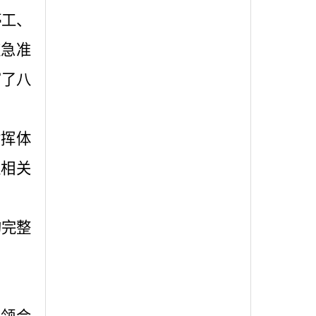
停工、
应急准
富了八
指挥体
位相关
的完整