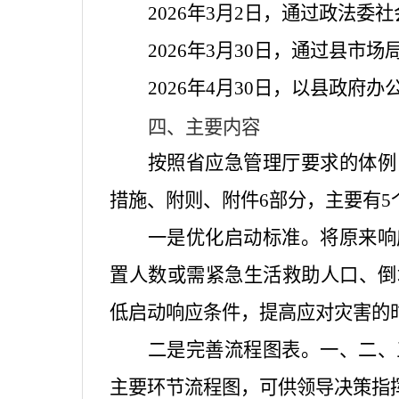
2026
年
3
月
2
日，通过政法委社
2026
年
3
月
30
日，通过县市场
2026
年
4
月
30
日，以县政府办
四
、主要内容
按照省应急管理厅要求的体例
措施、附则、附件
6
部分，主要有
5
一是优化启动标准。
将原来响
置人数或需紧急生活救助人口、倒
低启动响应条件，提高应对灾害的
二是完善流程图表。
一、二、
主要环节流程图，可供领导决策指