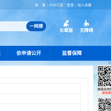
简
繁
RSS订阅
登录
加入收藏
长辈版
无障碍
报
依申请公开
监督保障
濉溪县政
政务微博