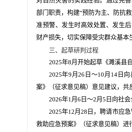
对自然灾害的实践经验。通过完善
部门职责，构建
“
预防为主、防抗救
准预警、发生时高效处置、发生后
财产损失，切实保障受灾群众基本
三、起草研判过程
2025
年
8
月开始起草《濉溪县
2025
年
9
月
26
日～
10
月
14
日向
案》（征求意见稿）意见建议，共
2026
年
1
月
6
日～
2
月
5
日向社会
2025
年
12
月
28
日，聘请市应急
救助应急预案》（征求意见稿）进