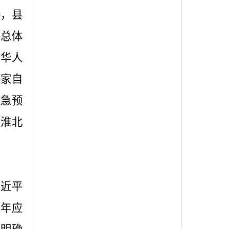
接，县
件总体
中华人
国家自
应急预
《淮北
习近平
历年应