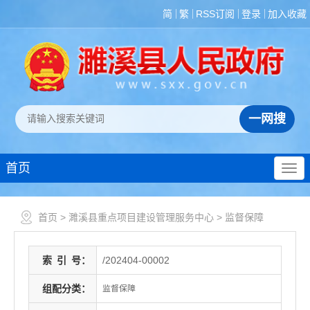
简
繁
RSS订阅
登录
加入收藏
首页
首页
>
濉溪县重点项目建设管理服务中心
>
监督保障
索
引
号：
/202404-00002
组配分类：
监督保障