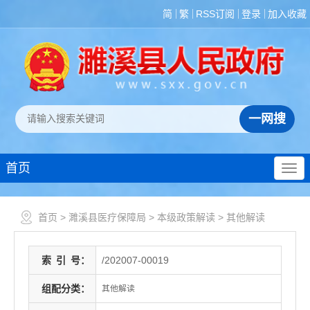
简
繁
RSS订阅
登录
加入收藏
首页
首页
>
濉溪县医疗保障局
>
本级政策解读
>
其他解读
索
引
号：
/202007-00019
组配分类：
其他解读