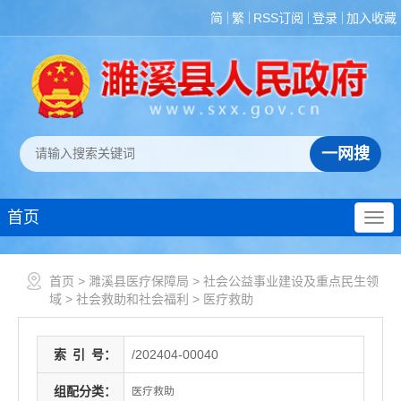
简
繁
RSS订阅
登录
加入收藏
首页
首页
>
濉溪县医疗保障局
>
社会公益事业建设及重点民生领
域
>
社会救助和社会福利
>
医疗救助
索
引
号：
/202404-00040
组配分类：
医疗救助