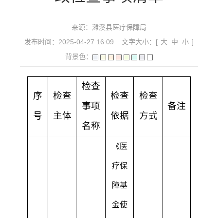
来源：濉溪县医疗保障局
发布时间：2025-04-27 16:09
文字大小：[
大
中
小
]
背景色：
检查
序
检查
检查
检查
事项
备注
号
主体
依据
方式
名称
《医
疗保
障基
金使