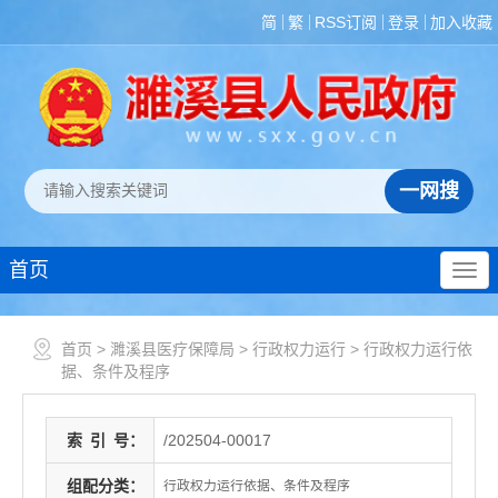
简
繁
RSS订阅
登录
加入收藏
首页
首页
>
濉溪县医疗保障局
>
行政权力运行
>
行政权力运行依
据、条件及程序
索
引
号：
/202504-00017
组配分类：
行政权力运行依据、条件及程序