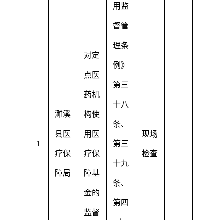
用监
督管
理条
对定
例》
点医
第三
药机
十八
濉溪
构使
条、
县医
用医
现场
1
第三
疗保
疗保
检查
十九
障局
障基
条、
金的
第四
监督