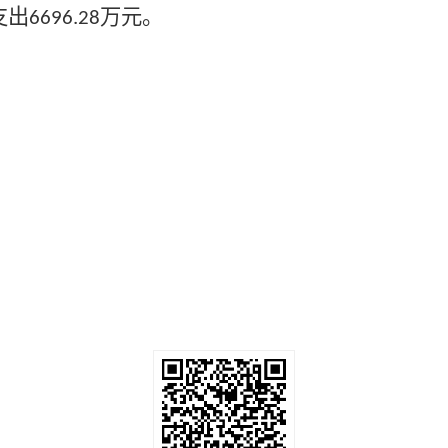
支出
万元。
6696.28