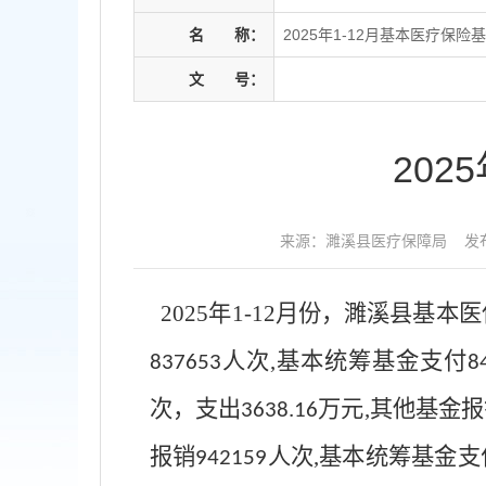
名
称：
2025年1-12月基本医疗保险
文
号：
202
来源：濉溪县医疗保障局
发布
2025
年
1-
12
月份，濉溪县基本医
人次
,
基本统筹基金支付
837653
8
次，支出
万元
,
其他基金报
3638.16
报销
人次
,
基本统筹基金支
942159