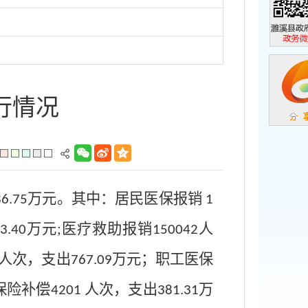
濉溪县政
政务微信
运行情况
万元。其中：居民医保报销
6.75
1
万元
;
医疗救助报销
人
3.40
150042
人次，支出
万元；职工医保
767.09
保险补偿
人次，支出
万
4201
381.31