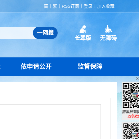
简
繁
RSS订阅
登录
加入收藏
长辈版
无障碍
报
依申请公开
监督保障
濉溪县政
政务微博