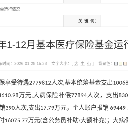
基金运行情况
关
键
词：
5年1-12月基本医疗保险基金
时间：2026-01-28 15:38
文字大小：[
大
中
小
]
背景色：
保享受待遇
人次
,
基本统筹基金支出
2779812
10068
万元
,
大病保险补偿
人次，支出
4610.98
77894
830
销
人次
,
支出
万元，个人账户报销
390
17.79
69449
付
万元
(
含公务员补助
\
大额补充
)
；大病
16075.77