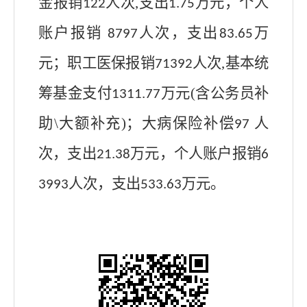
金报销
人次
,
支出
万元，个人
122
1.75
账户报销
人次，支出
万
8797
83.65
元；职工医保报销
人次
,
基本统
71392
筹基金支付
万元
(
含公务员补
1311.77
助
\
大额补充
)
；大病保险补偿
人
97
次，支出
万元，个人账户报销
21.38
6
人次，支出
万元。
3993
533.63