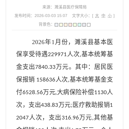
来源：濉溪县医疗保障局
发布时间：2026-03-03 15:07
文字大小：[
大
中
小
]
背景色：
202
6
年
1
月份，濉溪县基本医
保享受待遇
人次
,
基本统筹基
229971
金支出
万元。其中：居民医
7840.33
保报销
人次
,
基本统筹基金支
158636
付
万元
,
大病保险补偿
人
6528.56
1130
次，支出
万元
;
医疗救助报销
438.83
1
人次，支出
万元
,
其他基
2047
316.96