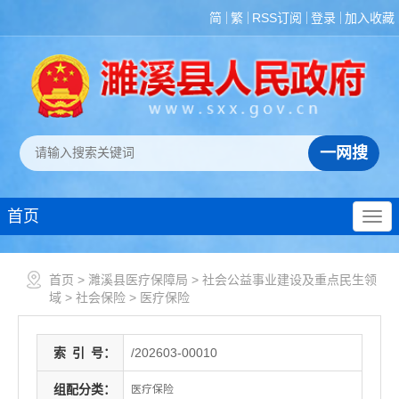
简
繁
RSS订阅
登录
加入收藏
首页
首页
>
濉溪县医疗保障局
>
社会公益事业建设及重点民生领
域
>
社会保险
>
医疗保险
索
引
号：
/202603-00010
组配分类：
医疗保险