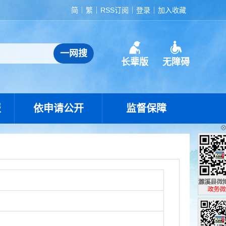
简
繁
RSS订阅
登录
加入收藏
长辈版
无障碍
报
依申请公开
监督保障
濉溪县政
政务微博