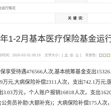
基金运行情况
关
键
词：
26年1-2月基本医疗保险基金运
时间：2026-03-31 09:19
文字大小：[
大
中
小
]
背景色：
医保享受待遇
476566
人次
,
基本统筹基金支出
15326
.9
万元
,
大病保险补偿
2311
人次，支出
742.1
万元
;
出
3.03
万元，个人账户报销
16818
人次，支出
1620
含公务员补助
\
大额补充
)
；大病保险补偿
175
人次