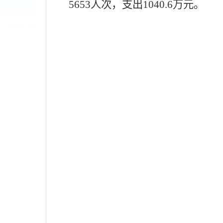
5653
人次，支出
1040.6
万元。