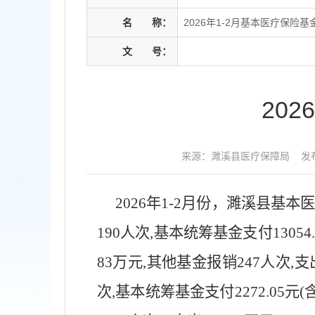
名
称：
2026年1-2月基本医疗保险
文
号：
20
来源：濉溪县医疗保障局
发布
2026
年
1-2
月份，濉溪县基本
190
人次
,
基本统筹基金支付
13054
83
万元
,
其他基金报销
247
人次
,
支
次
,
基本统筹基金支付
2272.05
元
(