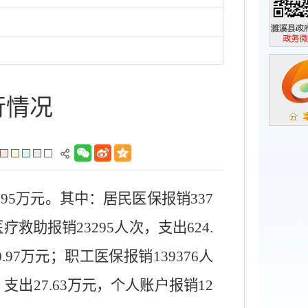
濉溪县政
政务微信
行情况
.95
万元。其中：居民医保报销
337
医疗救助报销
23295
人次，支出
624.
.97
万元；职工医保报销
139376
人
，支出
27.63
万元，个人账户报销
12