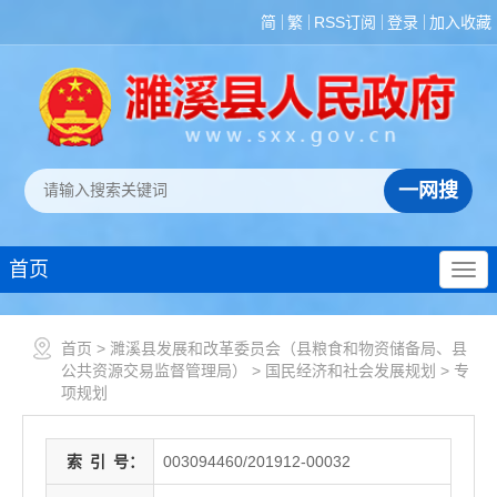
简
繁
RSS订阅
登录
加入收藏
首页
首页
>
濉溪县发展和改革委员会（县粮食和物资储备局、县
公共资源交易监督管理局）
>
国民经济和社会发展规划
>
专
项规划
索
引
号：
003094460/201912-00032