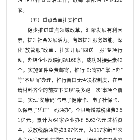
污”企业排查整治工作，取缔“散乱污”企业126
家。
（五）重点改革扎实推进
稳步推进重点领域改革，汇聚发展有利因
素，提升社会发展活力。有效提升服务效能。深
化“放管服”改革，扎实开展“四送一服”专项行
动，办结企业反映问题168条，成功对接要素42
个。实施证件免费邮寄，推行“邮寄办”“掌上办”
等“不见面”办理，推行窗口无否决权制度，在申
请材料齐全的前提下实现“最多跑一次”事项全覆
盖。实现“安康码”与电子健康卡、电子社保卡、
医保电子凭证“一码通办”。全县新增减税降费3.5
1亿元。累计为64家企业办理5.63亿元过桥资
金，发放税融通贷款3.97亿元，为117家新型农