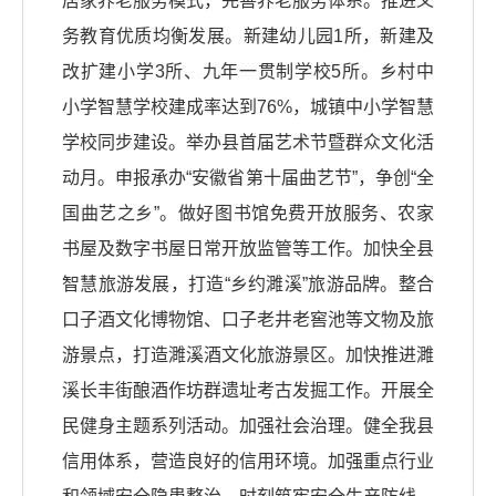
居家养老服务模式，完善养老服务体系。推进义
务教育优质均衡发展。新建幼儿园1所，新建及
改扩建小学3所、九年一贯制学校5所。乡村中
小学智慧学校建成率达到76%，城镇中小学智慧
学校同步建设。举办县首届艺术节暨群众文化活
动月。申报承办“安徽省第十届曲艺节”，争创“全
国曲艺之乡”。做好图书馆免费开放服务、农家
书屋及数字书屋日常开放监管等工作。加快全县
智慧旅游发展，打造“乡约濉溪”旅游品牌。整合
口子酒文化博物馆、口子老井老窖池等文物及旅
游景点，打造濉溪酒文化旅游景区。加快推进濉
溪长丰街酿酒作坊群遗址考古发掘工作。开展全
民健身主题系列活动。加强社会治理。健全我县
信用体系，营造良好的信用环境。加强重点行业