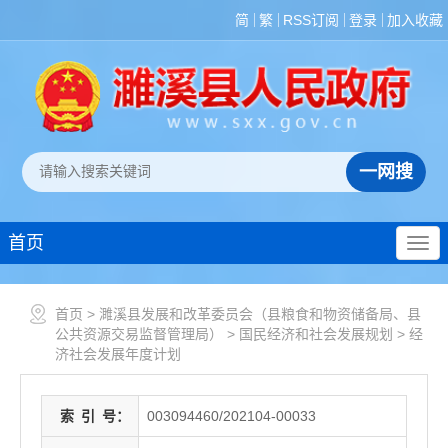
简
繁
RSS订阅
登录
加入收藏
首页
首页
>
濉溪县发展和改革委员会（县粮食和物资储备局、县
公共资源交易监督管理局）
>
国民经济和社会发展规划
>
经
济社会发展年度计划
索
引
号：
003094460/202104-00033