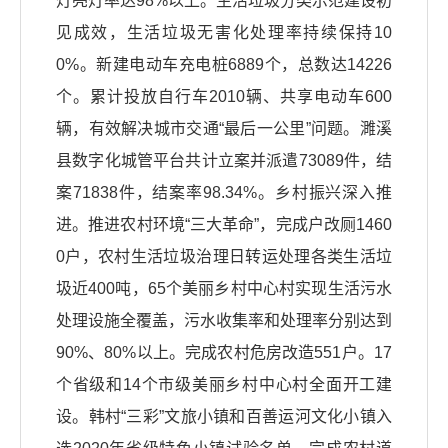
灯亮灯率达98%以上。生活垃圾分类示范建设初
见成效，生活垃圾无害化处理率持续保持10
0%。新建电动车充电桩6889个，总数达14226
个。累计投放自行车2010辆、共享电动车600
辆，有效解决城市交通“最后一公里”问题。濉溪
县数字化城管平台共计立案并派遣73089件，结
案71838件，结案率98.34%。乡村振兴深入推
进。推进农村环境“三大革命”，完成户改厕1460
0户，农村生活垃圾治理日转运处理各类生活垃
圾近400吨，65个美丽乡村中心村实现生活污水
处理设施全覆盖，污水收集率和处理率分别达到
90%、80%以上。完成农村危房改造551户。17
个省级和14个市级美丽乡村中心村全面开工建
设。韩村“三彩”文旅小镇和百善运河文化小镇入