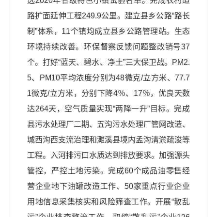
选2020年省级特色小镇试验名单。完成农村道
路扩面延伸工程249.9公里。建立县乡公路“路长
制”体系，11个镇均成立县乡公路管理站。生态
环境持续改善。环保督察反馈问题整改销号37
个。打好“蓝天、碧水、净土”三大保卫战。PM2.
5、PM10平均浓度分别为48微克/立方米、77.7
1微克/立方米，分别下降4％、17％，优良天数
达264天，空气质量实现“两降一升”目标。完成
县污水处理厂二期、五沟污水处理厂管网改造、
城西沟西支流治理和濉溪县境内孟沟清淤疏浚等
工程。入河排污口水质达到排放要求。加强源头
管控，严控土地污染。完成60个成品油零售经
营企业地下油罐改造工作、50家重点行业企业
用地信息采集核实和风险筛查工作。开展“散乱