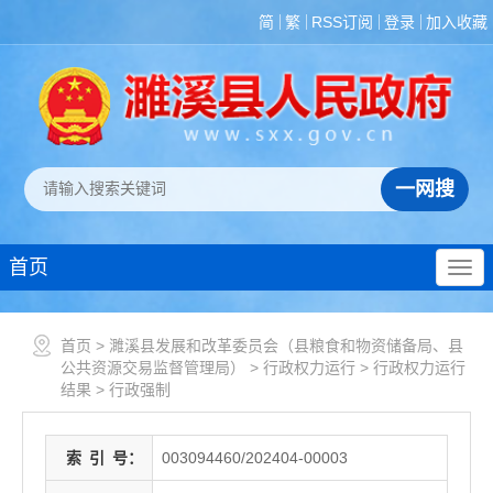
简
繁
RSS订阅
登录
加入收藏
首页
首页
>
濉溪县发展和改革委员会（县粮食和物资储备局、县
公共资源交易监督管理局）
>
行政权力运行
>
行政权力运行
结果
>
行政强制
索
引
号：
003094460/202404-00003