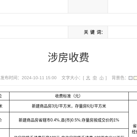
关
键
词：
涉房收费
发布时间：2024-10-11 15:00
文字大小：[
大
中
小
]
背景色：
位
收费标准（元）
米
新建商品房
3元/平方米，存量房6元/平方米
价
新建商品房省辖市
0.4%,县(市)0.5%;存量房按成交价的1%
省
经