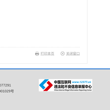
打印本页
关闭窗口
77291
01029号