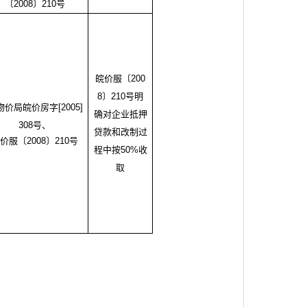
〔2008〕210号
皖价服〔
200
8〕210号明
物价局皖价房字
[2005]
确对企业抵押
308号、
贷款和改制过
皖价服〔
2008〕210号
程中按50%收
取