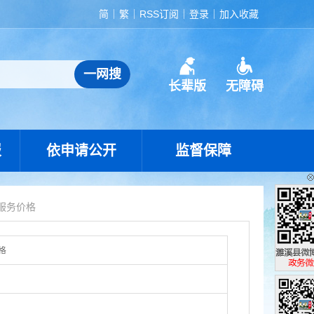
简
繁
RSS订阅
登录
加入收藏
长辈版
无障碍
报
依申请公开
监督保障
服务价格
格
濉溪县政
政务微博