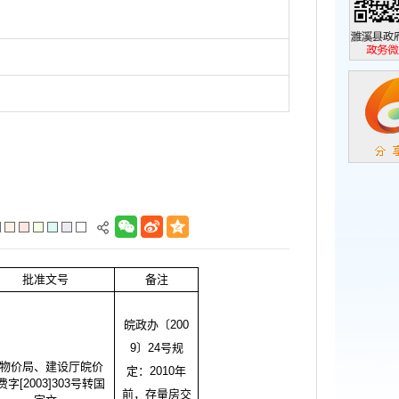
濉溪县政
政务微信
批准文号
备注
皖政办〔
200
9〕24号规
物价局、建设厅皖价
定：2010年
费字
[2003]303号转国
前，存量房交