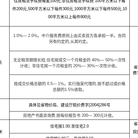
住房租赁手续费每套
100元;非住房租赁手续费:100
平方米
以下每
件200
元,500
平方米
以下每件300
元,1000
平方米
以下每件500
元,10
00
平方米
以上每件800
元
1.0
％— 2.0％。中介服务费原则上由买卖双方各承担一半。合同
另有约定的,从其约定。
无论租赁期限长短,住宅按成交一个月租金的 40％— 50％一次性
格
计收；非住宅按一个月租金的 20％— 30％一次性计收。
省
费
按成交价格总额的 0.5— 1％。实行独家代理的,按不超过成价格
总额的1.5％收取。
具体见省物价局、建设厅皖价费字[2004]286号
房地产书面咨询费,按每份报告书 200— 300元计收。
省
住宅按
1.00,非住宅2.0
米
房