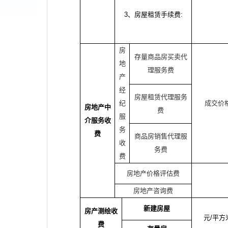
3、房屋租赁手续费
:
房
存量商品房买卖代
地
理服务费
产
经
房屋租赁代理服务
纪
成交价
房地产中
费
服
介服务收
务
费
商品房销售代理服
收
务费
费
房地产价格评估费
房地产咨询费
新建房屋
房产测绘收
元
/平方
费