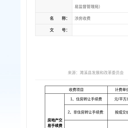
易监督管理局）
名
称：
涉房收费
文
号：
来源：濉溪县发展和改革委员会
收费项目
计费单
1、住房转让手续费
元
/平方
2、非住房转让手续费
:
按成交
房地产交
易手续费