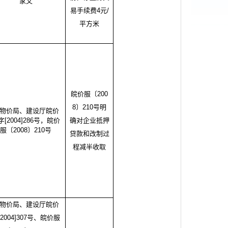
家文
易手续费4元/
平方米
皖价服〔
200
8〕210号明
物价局、建设厅皖价
字
[2004]286号，皖价
确对企业抵押
服〔2008〕210号
贷款和改制过
程减半收取
物价局、建设厅皖价
[2004]307号、皖价服