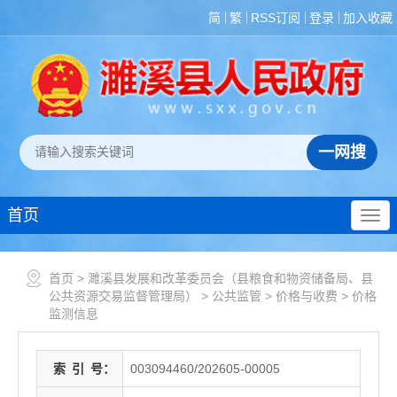
简
繁
RSS订阅
登录
加入收藏
首页
首页
>
濉溪县发展和改革委员会（县粮食和物资储备局、县
公共资源交易监督管理局）
>
公共监管
>
价格与收费
>
价格
监测信息
索
引
号：
003094460/202605-00005