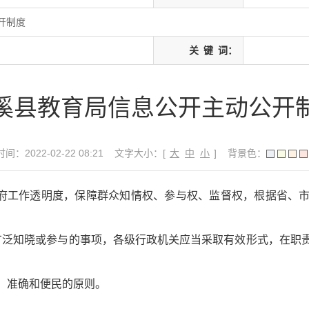
开制度
关
键
词：
溪县教育局信息公开主动公开
间：2022-02-22 08:21
文字大小：[
大
中
小
]
背景色：
府工作透明度，保障群众知情权、参与权、监督权，根据省、
广泛知晓或参与的事项，各级行政机关应当采取有效形式，在职
、准确和便民的原则。