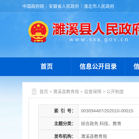
中国政府网
安徽省人民政府
淮北市人民政府
首页
信息公开目录
首页
>
濉溪县教育局
>
监督保障
>
公开制度
索
引
号：
003094487/202010-00015
主题分类：
综合政务,科技、教育
发布机构：
濉溪县教育局