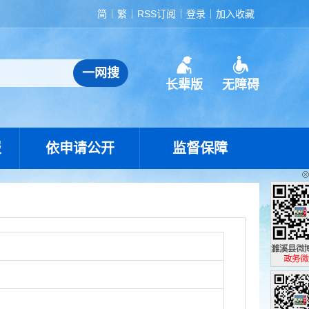
简
繁
RSS订阅
登录
加入收藏
长辈版
无障碍
报
依申请公开
监督保障
濉溪县政
政务微博