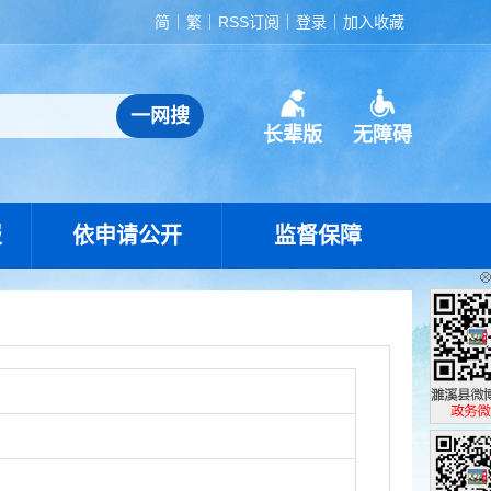
简
繁
RSS订阅
登录
加入收藏
长辈版
无障碍
报
依申请公开
监督保障
濉溪县政
政务微博