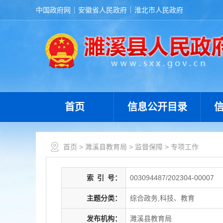
中国政府网
安徽省人民政府
淮北市人民政府
首页
信息公开目录
首页
>
濉溪县教育局
>
监督保障
>
专项工作
索
引
号：
003094487/202304-00007
主题分类：
综合政务,科技、教育
发布机构：
濉溪县教育局