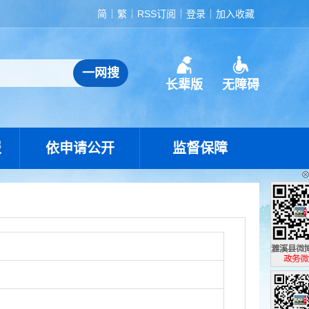
简
繁
RSS订阅
登录
加入收藏
长辈版
无障碍
报
依申请公开
监督保障
濉溪县政
政务微博