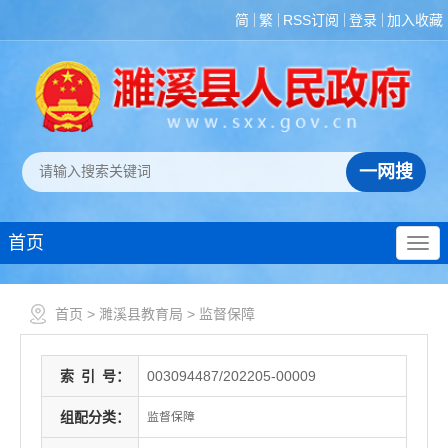
简
繁
RSS订阅
登录
加入收藏
首页
首页
>
濉溪县教育局
>
监督保障
索
引
号：
003094487/202205-00009
组配分类：
监督保障