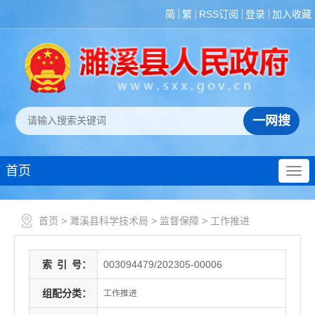
简
繁
RSS订阅
登录
加入收藏
首页
首页
>
濉溪县科学技术局
>
监督保障
>
工作推进
索
引
号：
003094479/202305-00006
组配分类：
工作推进