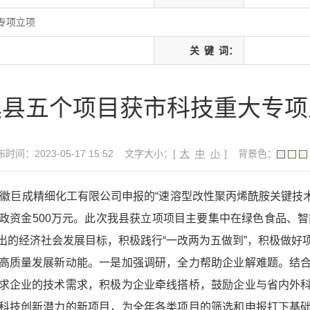
专项立项
关
键
词：
溪县五个项目获市科技重大专项
时间：2023-05-17 15:52
文字大小：[
大
中
小
]
背景色：
安徽巨成精细化工有限公司申报的“速溶型改性聚丙烯酰胺关键技
资金500万元。此次我县获立项项目主要集中在绿色食品、智
出的经济社会发展目标，积极践行“一改两为五做到”，积极做好
高质量发展新动能。
一是加强调研，全力帮助企业解难题。结
求企业的技术需求，积极为企业牵线搭桥，鼓励企业与省内外
科技创新潜力的新项目，为全年各类项目的筛选和申报打下基