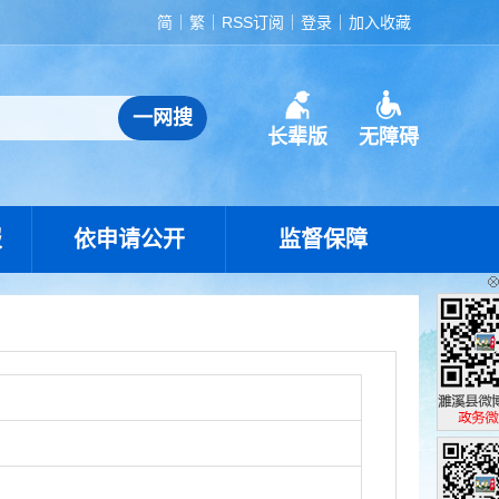
简
繁
RSS订阅
登录
加入收藏
长辈版
无障碍
报
依申请公开
监督保障
濉溪县政
政务微博