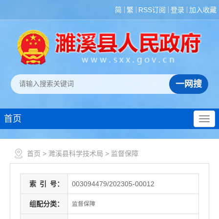
简
繁
RSS订阅
登录
加入收藏
首页
首页
>
濉溪县科学技术局
>
监督保障
索
引
号：
003094479/202305-00012
组配分类：
监督保障