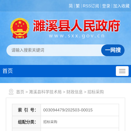
简
繁
RSS订阅
登录
加入收藏
首页
首页
>
濉溪县科学技术局
>
财政信息
>
招标采购
索
引
号：
003094479/202503-00015
组配分类：
招标采购