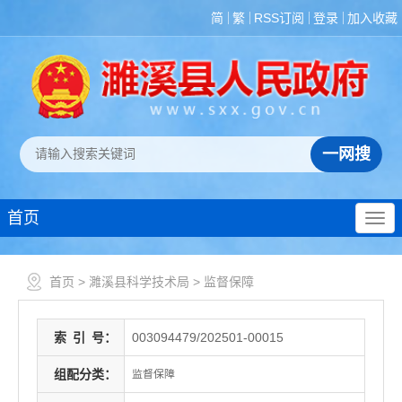
简
繁
RSS订阅
登录
加入收藏
首页
首页
>
濉溪县科学技术局
>
监督保障
索
引
号：
003094479/202501-00015
组配分类：
监督保障