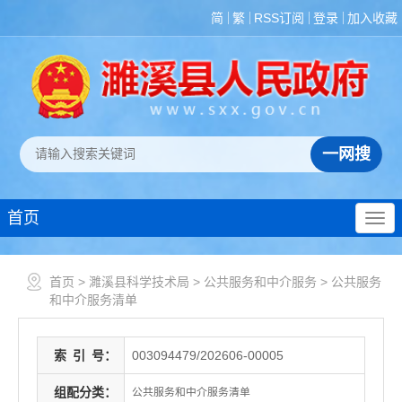
简
繁
RSS订阅
登录
加入收藏
首页
首页
>
濉溪县科学技术局
>
公共服务和中介服务
>
公共服务
和中介服务清单
索
引
号：
003094479/202606-00005
组配分类：
公共服务和中介服务清单