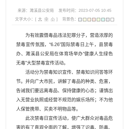
来源：濉溪县公安局
发布时间：2023-07-05 10:45
文字大小：[
大
中
小
]
背景色：
为有效震慑毒品违法犯罪分子，营造浓厚的
禁毒宣传氛围，“6.26”国际禁毒日上午，县禁毒
办、濉溪县公安局在体育场举办“健康人生绿色
无毒”大型禁毒宣传活动。
活动分为禁毒知识宣传、禁毒知识问答等环
节。并向广大市民，讲解了毒品的种类、危害，
告诫我们要远离毒品、保持健康的心态；谨慎出
入无营业执照或经营不规范的娱乐场所；不为他
人保管携带、买卖不明物品等。
此次禁毒日宣传活动，使广大群众对毒品危
害的有了直观全面的了解，增强了识毒、防毒、