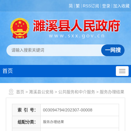
简
繁
RSS订阅
登录
加入收藏
首页
首页
>
濉溪县公安局
>
公共服务和中介服务
>
服务办理结果
索
引
号：
003094794/202307-00008
组配分类：
服务办理结果