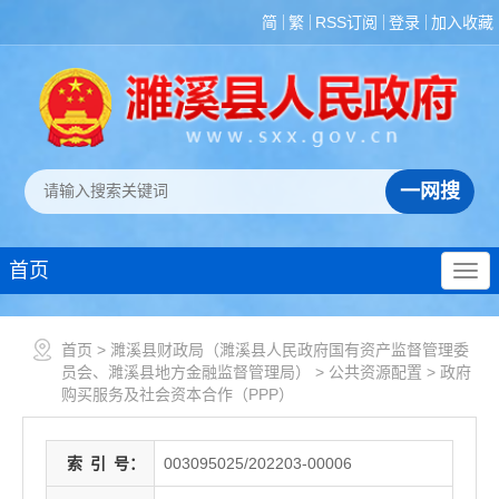
简
繁
RSS订阅
登录
加入收藏
首页
首页
>
濉溪县财政局（濉溪县人民政府国有资产监督管理委
员会、濉溪县地方金融监督管理局）
>
公共资源配置
>
政府
购买服务及社会资本合作（PPP）
索
引
号：
003095025/202203-00006