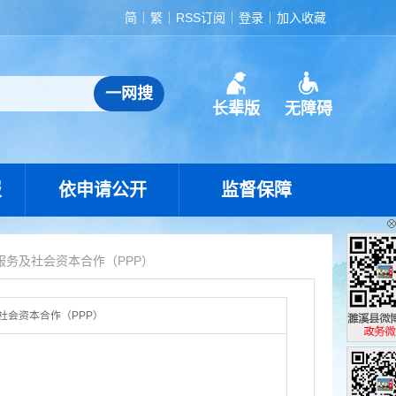
简
繁
RSS订阅
登录
加入收藏
长辈版
无障碍
报
依申请公开
监督保障
服务及社会资本合作（PPP）
社会资本合作（PPP）
濉溪县政
政务微博