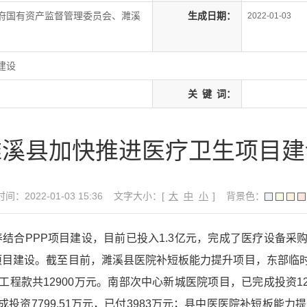
府国有资产监督管理委员会、濉溪
生成日期：
2022-01-03
建设
关
键
词：
濉溪县加快推进医疗卫生项目建
间：2022-01-03 15:36
文字大小：[
大
中
小
]
背景色：
养结合PPP项目建设，目前已投入1.3亿元，完成了医疗设备
点项目建设。截至目前，濉溪县医院补短板能力提升项目，东部
程款共12900万元。南部次中心新城医院项目，已完成投资120
资7799.51万元，已付3983万元；县中医医院补短板能力