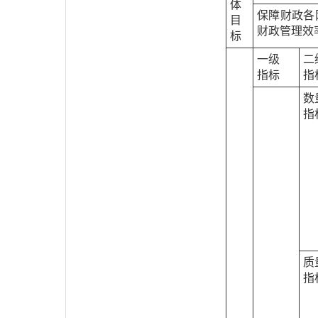
体
保障财政各
目
财政管理效
标
一级
二
指标
指
数
指
质
指