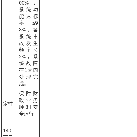
00%，
系统功
能达标
率≥9
8%，各
系统事
故发生
频率＜
2%，系
统故障
在1天内
处理完
成。
保障财
政业务
定性
顺利安
全运行
140