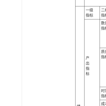
一级
二
指标
指
数
指
质
指
产
出
指
标
时
指
成