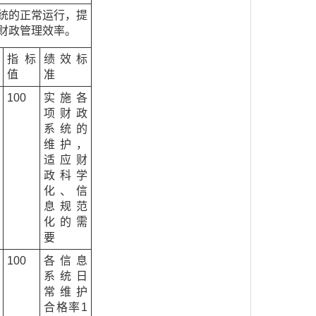
统的正常运行，提
财政管理效率。
指标
绩效标
值
准
100
实施各
项财政
系统的
维护，
适应财
政科学
化、信
息规范
化的需
要
100
各信息
系统日
常维护
合格率1