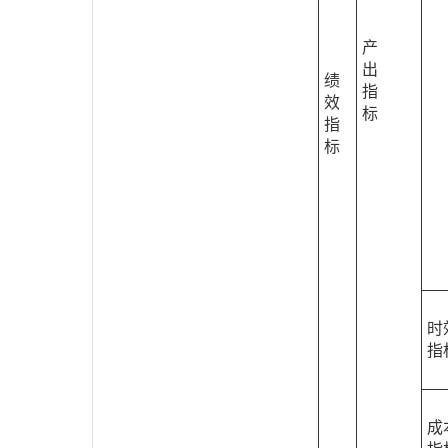
产
出
绩
指
效
标
指
标
时
指
成