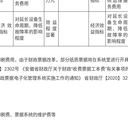
标
万元
指标
统运维服
务费用
务费用
对延长设
对延长设备生
效益
备生命周
济效
命周期、降低
经济效
程度
期、降低
指标
故障率的影响
益指标
显著
故障率的
程度
影响程度
印刷费用，由于财政票据改革，部分纸质票据将在系统里进行开
4】2302号 《安徽省财政厅关于财政“收费票据工本费”有关事
级财政票据电子化管理系统实施工作的通知》 省财政厅【2020】
印刷费、票据系统的维护费等