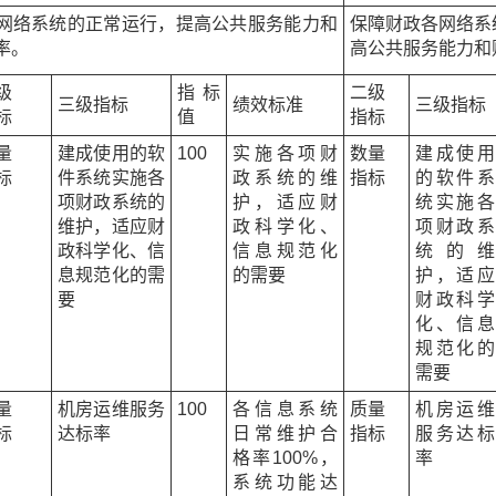
网络系统的正常运行，提高公共服务能力和
保障财政各网络系
率。
高公共服务能力和
级
指标
二级
三级指标
绩效标准
三级指标
标
值
指标
量
建成使用的软
100
实施各项财
数量
建成使用
标
件系统实施各
政系统的维
指标
的软件系
项财政系统的
护，适应财
统实施各
维护，适应财
政科学化、
项财政系
政科学化、信
信息规范化
统的维
息规范化的需
的需要
护，适应
要
财政科学
化、信息
规范化的
需要
量
机房运维服务
100
各信息系统
质量
机房运维
标
达标率
日常维护合
指标
服务达标
格率100%，
率
系统功能达