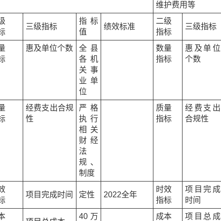
维护费用等
级
指标
二级
三级指标
绩效标准
三级指标
标
值
指标
量
惠及单位个数
全县
数量
惠及单位
标
各机
指标
个数
关事
业单
位
量
经费支出合规
严格
质量
经费支出
标
性
执行
指标
合规性
相关
财经
法
规、
制度
效
时效
项目完成
项目完成时间
定性
2022全年
标
指标
时间
本
40万
成本
项目总成