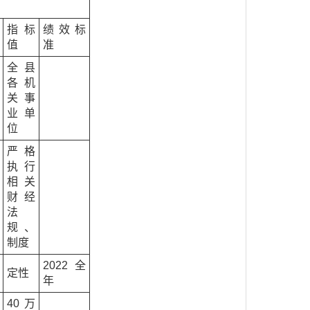
指标
绩效标
值
准
全县
各机
关事
业单
位
严格
执行
相关
财经
法
规、
制度
2022全
定性
年
40万