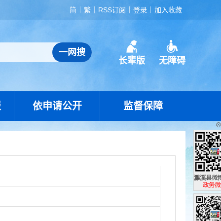
简
繁
RSS订阅
登录
加入收藏
长辈版
无障碍
报
依申请公开
监督保障
濉溪县政
政务微博