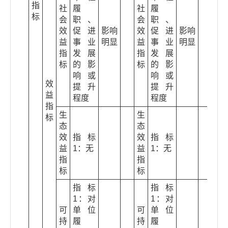
指
社
履
社
履
标
会
职、
会
职、
效
促进
影响
效
促进
影响
益
事业
明显
益
事业
明显
指
发展
指
发展
标
的影
标
的影
响或
响或
效
提升
提升
益
程度
程度
指
生
生
标
态
态
效
指标
效
指标
益
1：无
益
1：无
指
指
标
标
指标
指标
1：对
1：对
可
单位
可
单位
持
履
持
履