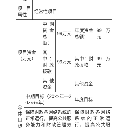
项目
经常性项目
属性
中期
资金
年度资金
99万
99万元
总
总额：
元
额：
项目资金
其
（万元）
中：
其中：财
99万
99万元
财政
政拨款
元
拨款
其他
其他资金
资金
中期目标（20××年—2
年度目标
0××+n年）
总
保障财政各网络系统的
保障财政各网络
体
正常运行，提高公共服
系统的正常运
目
务能力和财政管理效
行，提高公共服
标