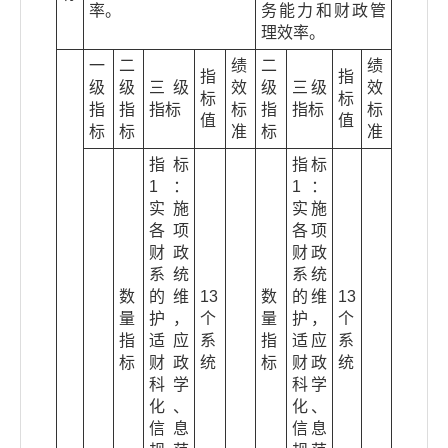
率。
务能力和财政管
理效率。
一
二
绩
二
绩
指
指
级
级
三级
效
级
三级
效
标
标
指
指
指标
标
指
指标
标
值
值
标
标
准
标
准
指标
指标
1：
1：
实施
实施
各项
各项
财政
财政
系统
系统
数
的维
13
数
的维
13
量
护，
个
量
护，
个
指
适应
系
指
适应
系
标
财政
统
标
财政
统
科学
科学
化、
化、
信息
信息