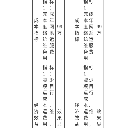
指标
指标
1：
1：
完成
完成
成
本年
成
本年
本
度网
99
本
度网
99
指
络系
万
指
络系
万
标
统运
标
统运
维服
维服
务费
务费
用
用
指标
指标
1：
1：
减少
减少
项目
项目
运行
运行
成
成
经
本、
经
本、
济
运维
效
济
运维
效
效
费
果
效
费
果
益
用，
显
益
用，
显