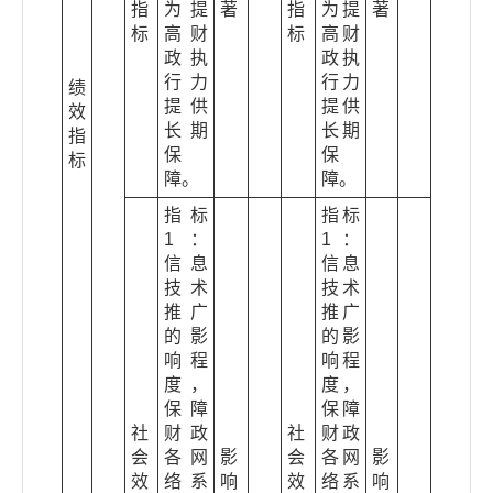
指
为提
著
指
为提
著
标
高财
标
高财
政执
政执
行力
行力
绩
提供
提供
效
长期
长期
指
保
保
标
障。
障。
指标
指标
1：
1：
信息
信息
技术
技术
推广
推广
的影
的影
响程
响程
度，
度，
保障
保障
社
财政
社
财政
会
各网
影
会
各网
影
效
络系
响
效
络系
响