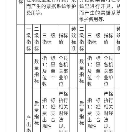
标
而产生的票据系统维护
统里进行开具，从
费用等。
而产生的票据系统
维护费用等.
一
二
绩
二
绩
级
级
三级
指标
效
级
三级
指标
效
指
指
指标
值
标
指
指标
值
标
标
标
准
标
准
指标
全县
指标
全县
数
数
1：惠
各机
1：惠
各机
量
量
及单
关事
及单
关事
指
指
位个
业单
位个
业单
标
标
数
位
数
位
严格
严格
指标
执行
指标
执行
质
质
1：经
相关
1：经
相关
量
量
费支
财经
费支
财经
指
指
产
出合
法
出合
法
标
标
出
规性
规、
规性
规、
指