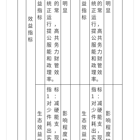
益
统的
明
益
统的
明
指
正常
显
指
正常
显
标
运
标
运
效
行，
行，
益
提高
提高
指
公共
公共
标
服务
服务
能力
能力
和财
和财
政管
政管
理效
理效
率。
率。
指标
指标
1：
1：
对减
对减
少硬
少硬
生
影
生
影
件能
件能
态
响
态
响
耗支
耗支
效
程
效
程
出，
出，
益
度
益
度
实现
实现