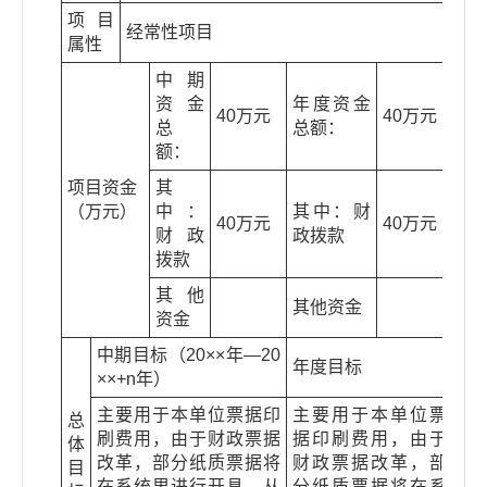
项目
经常性项目
属性
中期
资金
年度资金
40万元
40万元
总
总额：
额：
项目资金
其
（万元）
中：
其中：财
40万元
40万元
财政
政拨款
拨款
其他
其他资金
资金
中期目标（20××年—20
年度目标
××+n年）
主要用于本单位票据印
主要用于本单位票
总
刷费用，由于财政票据
据印刷费用，由于
体
改革，部分纸质票据将
财政票据改革，部
目
在系统里进行开具，从
分纸质票据将在系