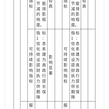
指
较
指
较
节能
节能
标
高
标
高
减排
减排
的影
的影
响程
响程
度。
度。
指标
指标
1：
1：
信息
信息
可
化系
可
化系
持
统建
持
统建
影
续
设为
续
设为
响
影
提高
影
提高
显
响
财政
响
财政
著
指
执行
指
执行
标
力提
标
力提
供长
供长
期保
期保
障
障
服
服