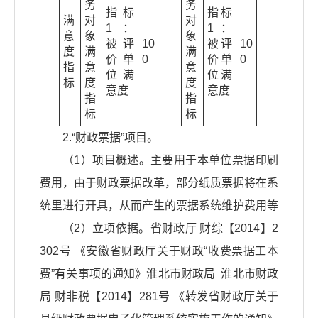
务
务
指标
指标
满
对
对
1：
1：
意
象
象
被评
10
被评
10
度
满
满
价单
0
价单
0
指
意
意
位满
位满
标
度
度
意度
意度
指
指
标
标
2.“财政票据”项目。
（1）项目概述。主要用于本单位票据印刷
费用，由于财政票据改革，部分纸质票据将在系
统里进行开具，从而产生的票据系统维护费用等
（2）立项依据。省财政厅 财综【2014】2
302号 《安徽省财政厅关于财政“收费票据工本
费”有关事项的通知》淮北市财政局 淮北市财政
局 财非税【2014】281号 《转发省财政厅关于