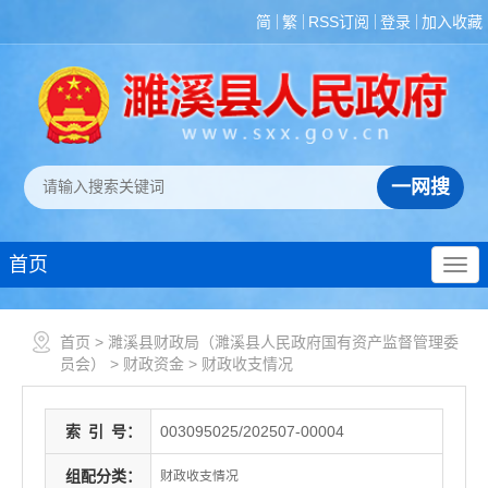
简
繁
RSS订阅
登录
加入收藏
首页
首页
>
濉溪县财政局（濉溪县人民政府国有资产监督管理委
员会）
>
财政资金
>
财政收支情况
索
引
号：
003095025/202507-00004
组配分类：
财政收支情况