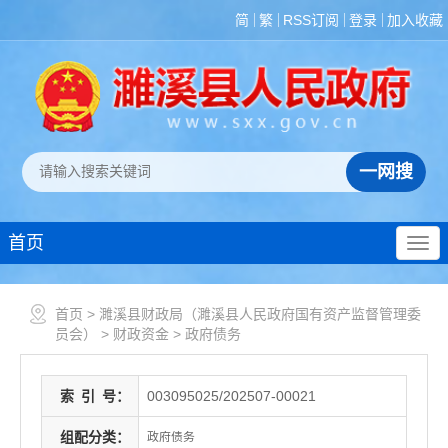
简
繁
RSS订阅
登录
加入收藏
首页
首页
>
濉溪县财政局（濉溪县人民政府国有资产监督管理委
员会）
>
财政资金
>
政府债务
索
引
号：
003095025/202507-00021
组配分类：
政府债务