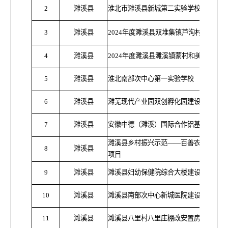
2
濉溪县
淮北市濉溪县新城第二实验学校新建项目
3
濉溪县
2024年度濉溪县双堆集镇芦沟村和美乡
4
濉溪县
2024年度濉溪县濉溪镇蒙村和美乡村精
5
濉溪县
淮北南部次中心第一实验学校
6
濉溪县
濉芜现代产业园双创孵化园建设项目
7
濉溪县
安徽中德（濉溪）国际合作铝基产业园新
濉溪县乡村振兴示范
——百善农业示范园
8
濉溪县
项目
9
濉溪县
濉溪县妇幼保健院综合大楼建设项目
1
0
濉溪县
濉溪县南部次中心新城医院建设项目
1
1
濉溪县
濉溪县八里村八里庄棚改安置房项目