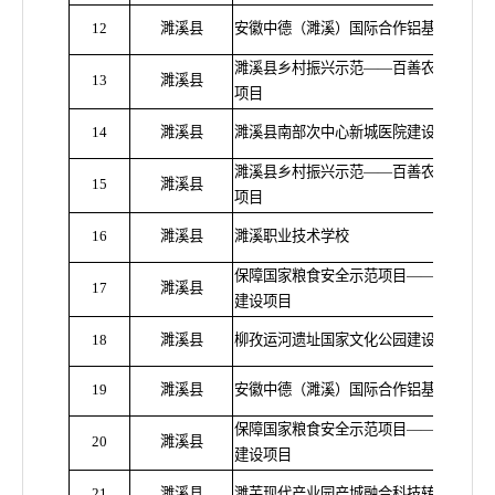
1
2
濉溪县
安徽中德（濉溪）国际合作铝基产业园新
濉溪县乡村振兴示范
——百善农业示范园
1
3
濉溪县
项目
1
4
濉溪县
濉溪县南部次中心新城医院建设项目
濉溪县乡村振兴示范
——百善农业示范园
1
5
濉溪县
项目
1
6
濉溪县
濉溪职业技术学校
保障国家粮食安全示范项目
——濉溪县农
1
7
濉溪县
建设项目
18
濉溪县
柳孜运河遗址国家文化公园建设项目
19
濉溪县
安徽中德（濉溪）国际合作铝基产业园新
保障国家粮食安全示范项目
——濉溪县农
20
濉溪县
建设项目
21
濉溪县
濉芜现代产业园产城融合科技转化配套建